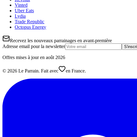
Vinted
Uber Eats
Lydia
Trade Republic
Octopus Energy
Recevez les nouveaux parrainages en avant-première
Adresse email pour la newsletter
S'inscr
Offres mises à jour en
août
2026
©
2026
Le Parrain. Fait avec
en France.