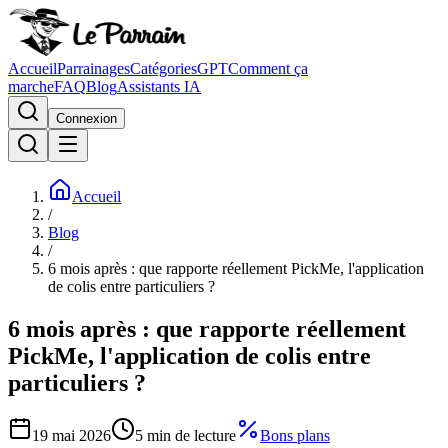
Accueil
Parrainages
Catégories
GPT
Comment ça
marche
FAQ
Blog
Assistants IA
Connexion
Accueil
/
Blog
/
6 mois après : que rapporte réellement PickMe, l'application
de colis entre particuliers ?
6 mois après : que rapporte réellement
PickMe, l'application de colis entre
particuliers ?
19 mai 2026
5
min de lecture
Bons plans