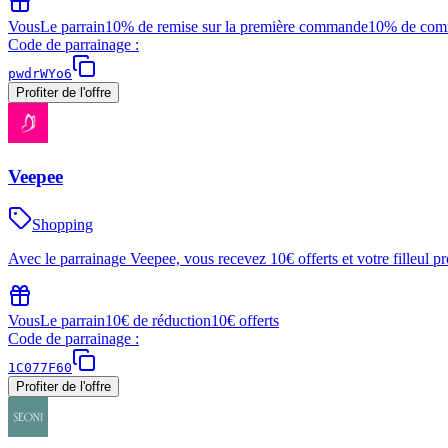
Vous
Le parrain
10% de remise sur la première commande
10% de comm
Code de parrainage :
pwdrWYo6
Profiter de l'offre
Veepee
Shopping
Avec le parrainage Veepee, vous recevez 10€ offerts et votre filleul 
Vous
Le parrain
10€ de réduction
10€ offerts
Code de parrainage :
1C077F60
Profiter de l'offre