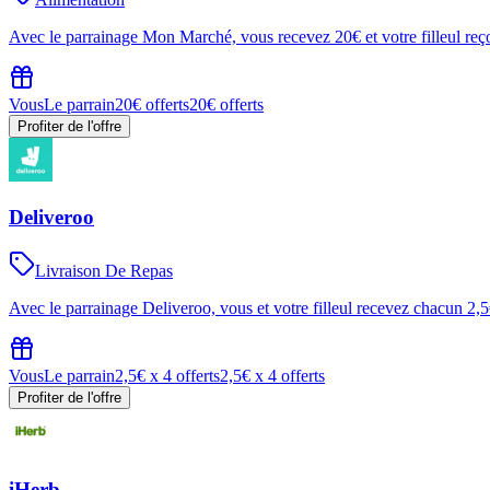
Avec le parrainage Mon Marché, vous recevez 20€ et votre filleul reço
Vous
Le parrain
20€ offerts
20€ offerts
Profiter de l'offre
Deliveroo
Livraison De Repas
Avec le parrainage Deliveroo, vous et votre filleul recevez chacun 2
Vous
Le parrain
2,5€ x 4 offerts
2,5€ x 4 offerts
Profiter de l'offre
iHerb