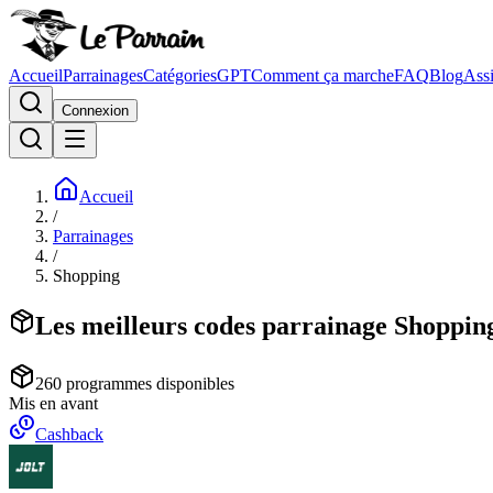
Accueil
Parrainages
Catégories
GPT
Comment ça marche
FAQ
Blog
Assi
Connexion
Accueil
/
Parrainages
/
Shopping
Les meilleurs codes parrainage Shoppin
260
programme
s
disponible
s
Mis en avant
Cashback