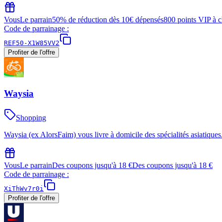
Vous
Le parrain
50% de réduction dès 10€ dépensés
800 points VIP à 
Code de parrainage :
REF50-X1W85VV2
Profiter de l'offre
Waysia
Shopping
Waysia (ex AlorsFaim) vous livre à domicile des spécialités asiatique
Vous
Le parrain
Des coupons jusqu'à 18 €
Des coupons jusqu'à 18 €
Code de parrainage :
XiThWv7r0i
Profiter de l'offre