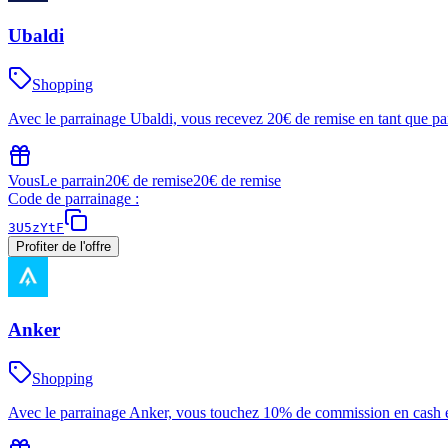
Ubaldi
Shopping
Avec le parrainage Ubaldi, vous recevez 20€ de remise en tant que par
Vous
Le parrain
20€ de remise
20€ de remise
Code de parrainage :
3U5zYtF
Profiter de l'offre
Anker
Shopping
Avec le parrainage Anker, vous touchez 10% de commission en cash et