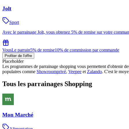
Jolt
Sport
Avec le parrainage Jolt, vous obtenez 5% de remise sur votre comma
Vous
Le parrain
5% de remise
10% de commission par commande
Profiter de l'offre
Placeholder
Les programmes de parrainage shopping vous permettent d'obtenir des a
populaires comme
Showroomprivé
,
Veepee
et
Zalando
. C'est le moye
Tous les parrainages
Shopping
Mon Marché
Alimentation