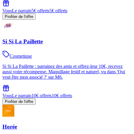
Vous
Le parrain
5€ offerts
5€ offerts
Profiter de l'offre
Si Si La Paillette
Cosmetique
Si Si La Paillette : parrainez des amis et offrez-leur 10€, recevez
aussi votre récompense. Maquillage festif et naturel, vu dans 'Qui
veut être mon associé ?' sur M6.
Vous
Le parrain
10€ offerts
10€ offerts
Profiter de l'offre
Horée