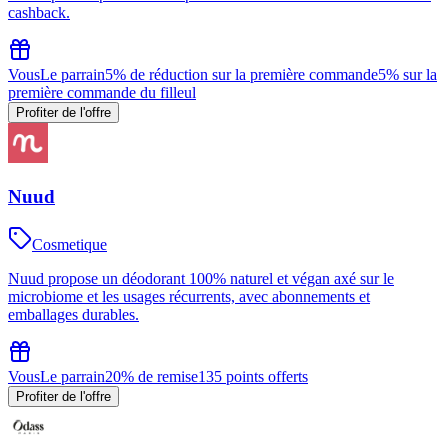
cashback.
Vous
Le parrain
5% de réduction sur la première commande
5% sur la
première commande du filleul
Profiter de l'offre
Nuud
Cosmetique
Nuud propose un déodorant 100% naturel et végan axé sur le
microbiome et les usages récurrents, avec abonnements et
emballages durables.
Vous
Le parrain
20% de remise
135 points offerts
Profiter de l'offre