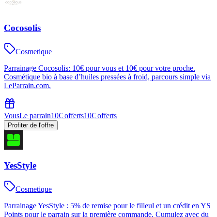
Cocosolis
Cosmetique
Parrainage Cocosolis: 10€ pour vous et 10€ pour votre proche.
Cosmétique bio à base d’huiles pressées à froid, parcours simple via
LeParrain.com.
Vous
Le parrain
10€ offerts
10€ offerts
Profiter de l'offre
YesStyle
Cosmetique
Parrainage YesStyle : 5% de remise pour le filleul et un crédit en YS
Points pour le parrain sur la première commande. Cumulez avec du