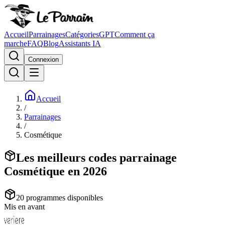
Accueil
Parrainages
Catégories
GPT
Comment ça
marche
FAQ
Blog
Assistants IA
Connexion
Accueil
/
Parrainages
/
Cosmétique
Les meilleurs codes parrainage
Cosmétique en 2026
20
programme
s
disponible
s
Mis en avant