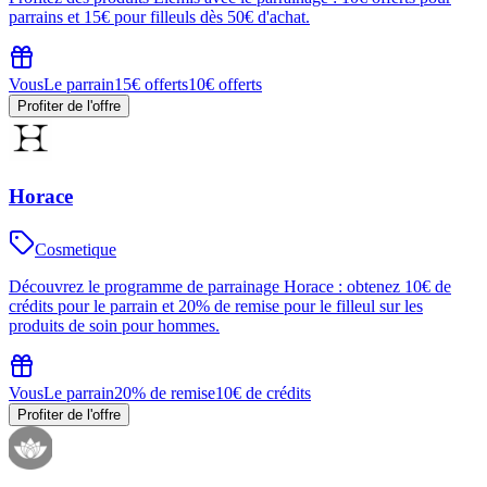
parrains et 15€ pour filleuls dès 50€ d'achat.
Vous
Le parrain
15€ offerts
10€ offerts
Profiter de l'offre
Horace
Cosmetique
Découvrez le programme de parrainage Horace : obtenez 10€ de
crédits pour le parrain et 20% de remise pour le filleul sur les
produits de soin pour hommes.
Vous
Le parrain
20% de remise
10€ de crédits
Profiter de l'offre