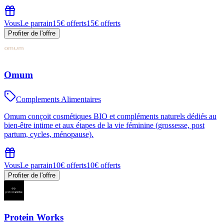
Vous
Le parrain
15€ offerts
15€ offerts
Profiter de l'offre
Omum
Complements Alimentaires
Omum conçoit cosmétiques BIO et compléments naturels dédiés au
bien‑être intime et aux étapes de la vie féminine (grossesse, post
partum, cycles, ménopause).
Vous
Le parrain
10€ offerts
10€ offerts
Profiter de l'offre
Protein Works