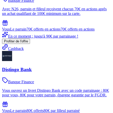
Banque Finance
Avec N26, parrain et filleul reçoivent chacun 70€ en actions après
un achat qualifiant de 100€ minimum sur la carte.
Vous
Le parrain
70€ offerts en actions
70€ offerts en actions
En ce moment : jusqu'à 90€ par parrainage !
Profiter de l'offre
Cashback
Distingo Bank
Banque Finance
Vous ouvrez un livret Distingo Bank avec un code parrainage : 80€
pour vous, 80€ pour votre parrain, épargne garantie par le FGDR.
Vous
Le parrain
80€ offerts
80€ par filleul parrainé