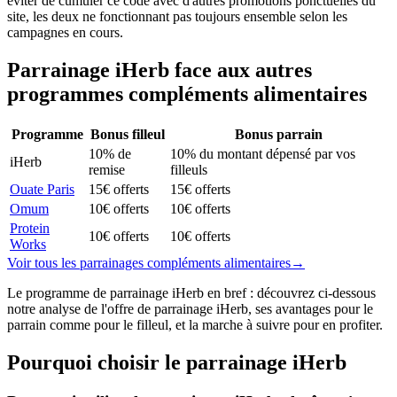
éviter de cumuler ce code avec d'autres promotions ponctuelles du
site, les deux ne fonctionnant pas toujours ensemble selon les
campagnes en cours.
Parrainage
iHerb
face aux autres
programmes
compléments alimentaires
Programme
Bonus filleul
Bonus parrain
10% de
10% du montant dépensé par vos
iHerb
remise
filleuls
Ouate Paris
15€ offerts
15€ offerts
Omum
10€ offerts
10€ offerts
Protein
10€ offerts
10€ offerts
Works
Voir tous les parrainages
compléments alimentaires
→
Le programme de parrainage iHerb en bref : découvrez ci-dessous
notre analyse de l'offre de parrainage iHerb, ses avantages pour le
parrain comme pour le filleul, et la marche à suivre pour en profiter.
Pourquoi choisir le parrainage
iHerb