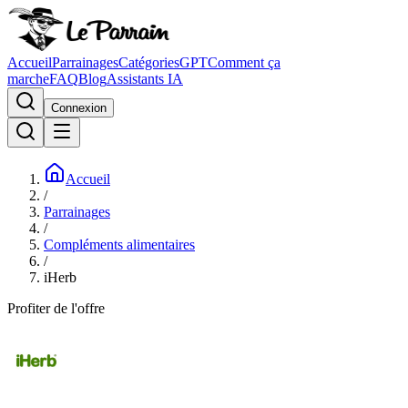
Accueil
Parrainages
Catégories
GPT
Comment ça
marche
FAQ
Blog
Assistants IA
Connexion
Accueil
/
Parrainages
/
Compléments alimentaires
/
iHerb
Profiter de l'offre