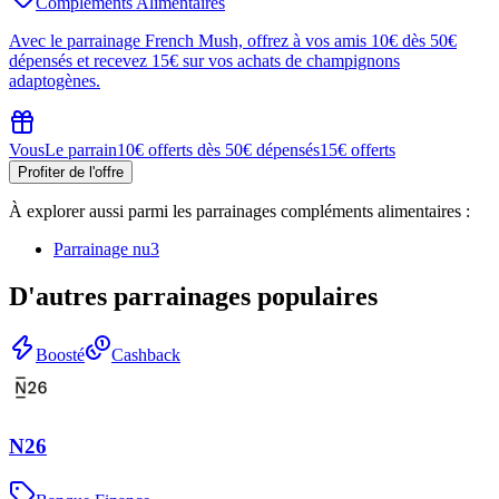
Complements Alimentaires
Avec le parrainage French Mush, offrez à vos amis 10€ dès 50€
dépensés et recevez 15€ sur vos achats de champignons
adaptogènes.
Vous
Le parrain
10€ offerts dès 50€ dépensés
15€ offerts
Profiter de l'offre
À explorer aussi parmi les parrainages
compléments alimentaires
:
Parrainage
nu3
D'autres parrainages populaires
Boosté
Cashback
N26