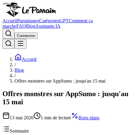
Accueil
Parrainages
Catégories
GPT
Comment ça
marche
FAQ
Blog
Assistants IA
Connexion
Accueil
/
Blog
/
Offres monstres sur AppSumo : jusqu'au 15 mai
Offres monstres sur AppSumo : jusqu'au
15 mai
13 mai 2026
1
min de lecture
Bons plans
Sommaire