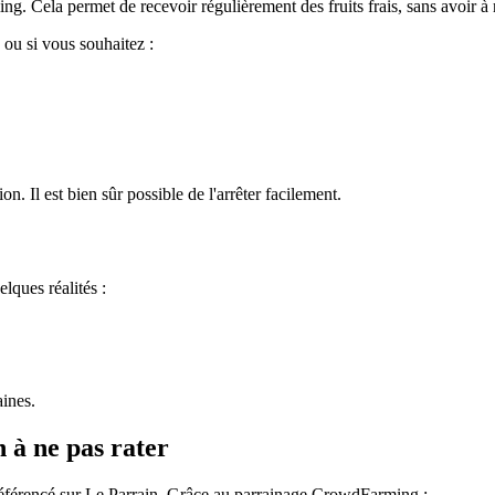
. Cela permet de recevoir régulièrement des fruits frais, sans avoir à
ou si vous souhaitez :
 Il est bien sûr possible de l'arrêter facilement.
ques réalités :
aines.
à ne pas rater
référencé sur Le Parrain. Grâce au parrainage CrowdFarming :