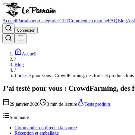
Accueil
Parrainages
Catégories
GPT
Comment ça marche
FAQ
Blog
Assi
Connexion
Accueil
/
Blog
/
J’ai testé pour vous : CrowdFarming, des fruits et produits frais
J’ai testé pour vous : CrowdFarming, des fr
29 janvier 2026
3
min de lecture
Tests produits
Sommaire
Commander en direct à la source
Réception et emballage