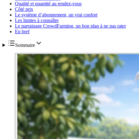
Qualité et quantité au rendez-vous
Côté prix
Le système d’abonnement, un vrai confort
Les limites à connaître
Le parrainage CrowdFarming, un bon plan à ne pas rater
En bref
Sommaire