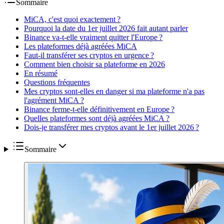
Sommaire
MiCA, c'est quoi exactement ?
Pourquoi la date du 1er juillet 2026 fait autant parler
Binance va-t-elle vraiment quitter l'Europe ?
Les plateformes déjà agréées MiCA
Faut-il transférer ses cryptos en urgence ?
Comment bien choisir sa plateforme en 2026
En résumé
Questions fréquentes
Mes cryptos sont-elles en danger si ma plateforme n'a pas
l'agrément MiCA ?
Binance ferme-t-elle définitivement en Europe ?
Quelles plateformes sont déjà agréées MiCA ?
Dois-je transférer mes cryptos avant le 1er juillet 2026 ?
Sommaire