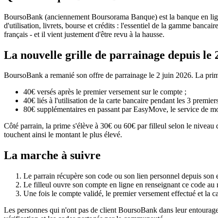
BoursoBank (anciennement Boursorama Banque) est la banque en ligne d
d'utilisation, livrets, bourse et crédits : l'essentiel de la gamme ban
français - et il vient justement d'être revu à la hausse.
La nouvelle grille de parrainage depuis le 
BoursoBank a remanié son offre de parrainage le 2 juin 2026. La prime
40€ versés après le premier versement sur le compte ;
40€ liés à l'utilisation de la carte bancaire pendant les 3 premier
80€ supplémentaires en passant par EasyMove, le service de mob
Côté parrain, la prime s'élève à 30€ ou 60€ par filleul selon le niv
touchent ainsi le montant le plus élevé.
La marche à suivre
Le parrain récupère son code ou son lien personnel depuis son 
Le filleul ouvre son compte en ligne en renseignant ce code au m
Une fois le compte validé, le premier versement effectué et la c
Les personnes qui n'ont pas de client BoursoBank dans leur entourage 