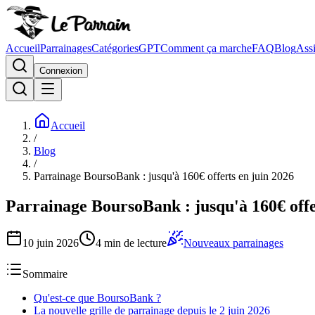
Accueil
Parrainages
Catégories
GPT
Comment ça marche
FAQ
Blog
Assi
Connexion
Accueil
/
Blog
/
Parrainage BoursoBank : jusqu'à 160€ offerts en juin 2026
Parrainage BoursoBank : jusqu'à 160€ offe
10 juin 2026
4
min de lecture
Nouveaux parrainages
Sommaire
Qu'est-ce que BoursoBank ?
La nouvelle grille de parrainage depuis le 2 juin 2026