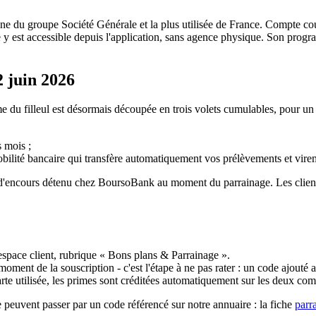
u groupe Société Générale et la plus utilisée de France. Compte couran
caire y est accessible depuis l'application, sans agence physique. Son pr
2 juin 2026
 du filleul est désormais découpée en trois volets cumulables, pour un 
s mois ;
ilité bancaire qui transfère automatiquement vos prélèvements et virem
eau d'encours détenu chez BoursoBank au moment du parrainage. Les clie
espace client, rubrique « Bons plans & Parrainage ».
oment de la souscription - c'est l'étape à ne pas rater : un code ajouté 
arte utilisée, les primes sont créditées automatiquement sur les deux com
peuvent passer par un code référencé sur notre annuaire : la fiche
parr