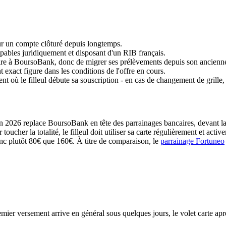
ur un compte clôturé depuis longtemps.
pables juridiquement et disposant d'un RIB français.
ire à BoursoBank, donc de migrer ses prélèvements depuis son ancienn
 exact figure dans les conditions de l'offre en cours.
où le filleul débute sa souscription - en cas de changement de grille, c'
 juin 2026 replace BoursoBank en tête des parrainages bancaires, devant 
cher la totalité, le filleul doit utiliser sa carte régulièrement et activ
nc plutôt 80€ que 160€. À titre de comparaison, le
parrainage Fortuneo
mier versement arrive en général sous quelques jours, le volet carte aprè