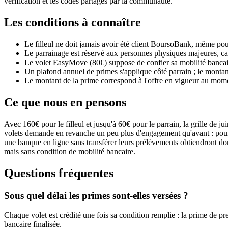
vérification et les codes partagés par la communauté.
Les conditions à connaître
Le filleul ne doit jamais avoir été client BoursoBank, même po
Le parrainage est réservé aux personnes physiques majeures, ca
Le volet EasyMove (80€) suppose de confier sa mobilité banca
Un plafond annuel de primes s'applique côté parrain ; le montant
Le montant de la prime correspond à l'offre en vigueur au moment 
Ce que nous en pensons
Avec 160€ pour le filleul et jusqu'à 60€ pour le parrain, la grille de
volets demande en revanche un peu plus d'engagement qu'avant : pour tou
une banque en ligne sans transférer leurs prélèvements obtiendront do
mais sans condition de mobilité bancaire.
Questions fréquentes
Sous quel délai les primes sont-elles versées ?
Chaque volet est crédité une fois sa condition remplie : la prime de pre
bancaire finalisée.