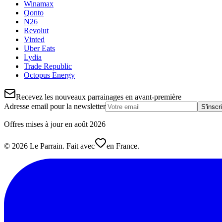
Winamax
Qonto
N26
Revolut
Vinted
Uber Eats
Lydia
Trade Republic
Octopus Energy
Recevez les nouveaux parrainages en avant-première
Adresse email pour la newsletter
S'inscr
Offres mises à jour en
août
2026
©
2026
Le Parrain. Fait avec
en France.