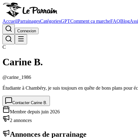
Accueil
Parrainages
Catégories
GPT
Comment ça marche
FAQ
Blog
Assi
Connexion
C
Carine B.
@
carine_1986
Étudiante à Chambéry, je suis toujours en quête de bons plans pour éc
Contacter
Carine B.
Membre depuis
juin 2026
2
annonce
s
Annonces de parrainage