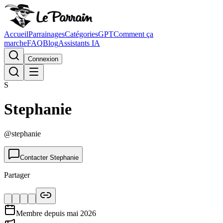
Accueil
Parrainages
Catégories
GPT
Comment ça
marche
FAQ
Blog
Assistants IA
Connexion
S
Stephanie
@
stephanie
Contacter
Stephanie
Partager
Membre depuis
mai 2026