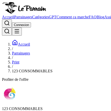
Accueil
Parrainages
Catégories
GPT
Comment ça marche
FAQ
Blog
Assi
Connexion
Accueil
/
Parrainages
/
Print
/
123 CONSOMMABLES
Profiter de l'offre
123 CONSOMMABLES