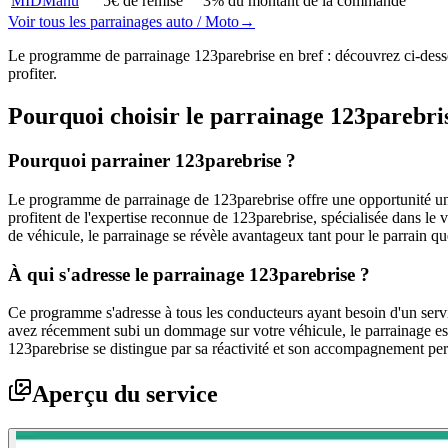
MIDManu
5€ de remise
3% du montant de la commande
Voir tous les parrainages
auto / Moto
→
Le programme de parrainage 123parebrise en bref : découvrez ci-dessou
profiter.
Pourquoi choisir le parrainage
123parebri
Pourquoi parrainer 123parebrise ?
Le programme de parrainage de 123parebrise offre une opportunité uniq
profitent de l'expertise reconnue de 123parebrise, spécialisée dans le
de véhicule, le parrainage se révèle avantageux tant pour le parrain qu
À qui s'adresse le parrainage 123parebrise ?
Ce programme s'adresse à tous les conducteurs ayant besoin d'un servic
avez récemment subi un dommage sur votre véhicule, le parrainage est
123parebrise se distingue par sa réactivité et son accompagnement pers
Aperçu du service