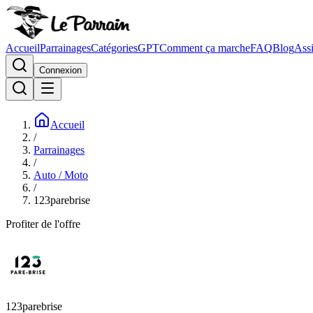
Accueil
Parrainages
Catégories
GPT
Comment ça marche
FAQ
Blog
Assi
Connexion
Accueil
/
Parrainages
/
Auto / Moto
/
123parebrise
Profiter de l'offre
123parebrise