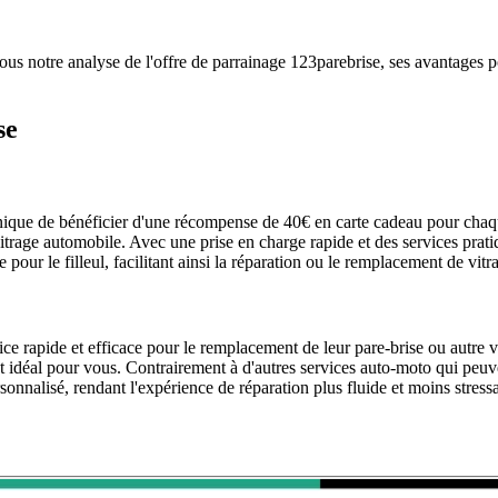
s notre analyse de l'offre de parrainage 123parebrise, ses avantages po
se
ue de bénéficier d'une récompense de 40€ en carte cadeau pour chaque p
 vitrage automobile. Avec une prise en charge rapide et des services pra
e pour le filleul, facilitant ainsi la réparation ou le remplacement de v
e rapide et efficace pour le remplacement de leur pare-brise ou autre v
 idéal pour vous. Contrairement à d'autres services auto-moto qui peuve
onnalisé, rendant l'expérience de réparation plus fluide et moins stress