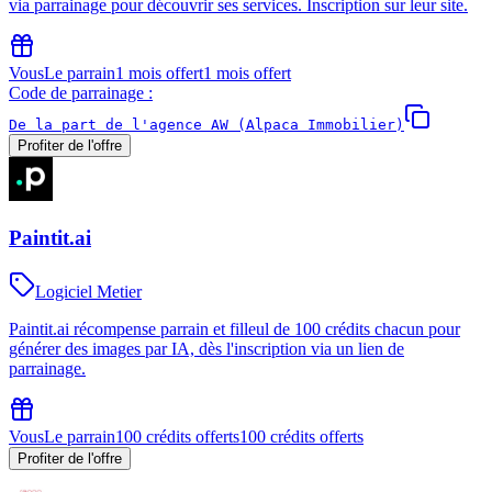
via parrainage pour découvrir ses services. Inscription sur leur site.
Vous
Le parrain
1 mois offert
1 mois offert
Code de parrainage :
De la part de l'agence AW (Alpaca Immobilier)
Profiter de l'offre
Paintit.ai
Logiciel Metier
Paintit.ai récompense parrain et filleul de 100 crédits chacun pour
générer des images par IA, dès l'inscription via un lien de
parrainage.
Vous
Le parrain
100 crédits offerts
100 crédits offerts
Profiter de l'offre