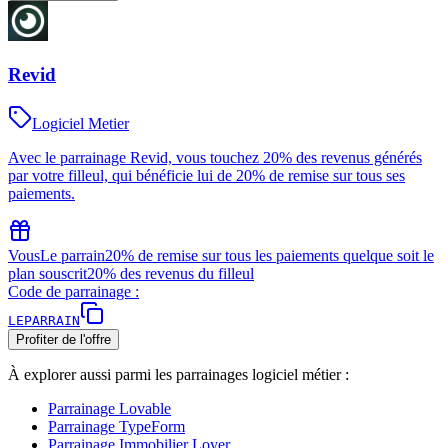
Revid
Logiciel Metier
Avec le parrainage Revid, vous touchez 20% des revenus générés
par votre filleul, qui bénéficie lui de 20% de remise sur tous ses
paiements.
Vous
Le parrain
20% de remise sur tous les paiements quelque soit le
plan souscrit
20% des revenus du filleul
Code de parrainage :
LEPARRAIN
Profiter de l'offre
À explorer aussi parmi les parrainages
logiciel métier
:
Parrainage
Lovable
Parrainage
TypeForm
Parrainage
Immobilier Loyer