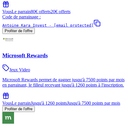
Vous
Le parrain
80€ offerts
20€ offerts
Code de parrainage :
Antoine Kara Invest -
[email protected]
Profiter de l'offre
Microsoft Rewards
Jeux Video
Microsoft Rewards permet de gagner jusqu'à 7500 points par mois
en parrainant, le filleul recevant jusqu'à 1260 points à l'inscription.
Vous
Le parrain
Jusqu'à 1260 points
Jusqu'à 7500 points par mois
Profiter de l'offre