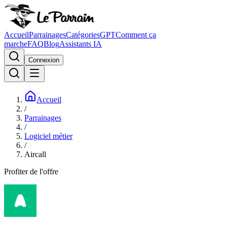
Accueil
Parrainages
Catégories
GPT
Comment ça
marche
FAQ
Blog
Assistants IA
Connexion
Accueil
/
Parrainages
/
Logiciel métier
/
Aircall
Profiter de l'offre