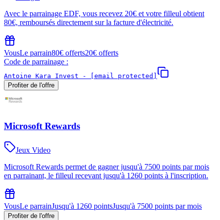
Avec le parrainage EDF, vous recevez 20€ et votre filleul obtient
80€, remboursés directement sur la facture d'électricité.
Vous
Le parrain
80€ offerts
20€ offerts
Code de parrainage :
Antoine Kara Invest -
[email protected]
Profiter de l'offre
Microsoft Rewards
Jeux Video
Microsoft Rewards permet de gagner jusqu'à 7500 points par mois
en parrainant, le filleul recevant jusqu'à 1260 points à l'inscription.
Vous
Le parrain
Jusqu'à 1260 points
Jusqu'à 7500 points par mois
Profiter de l'offre