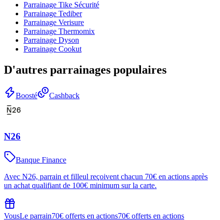
Parrainage
Tike Sécurité
Parrainage
Tediber
Parrainage
Verisure
Parrainage
Thermomix
Parrainage
Dyson
Parrainage
Cookut
D'autres parrainages populaires
Boosté
Cashback
N26
Banque Finance
Avec N26, parrain et filleul reçoivent chacun 70€ en actions après
un achat qualifiant de 100€ minimum sur la carte.
Vous
Le parrain
70€ offerts en actions
70€ offerts en actions