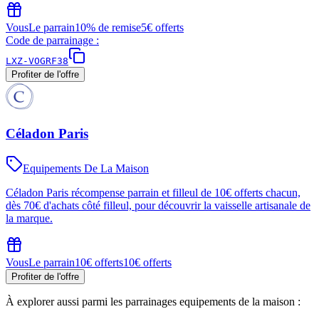
Vous
Le parrain
10% de remise
5€ offerts
Code de parrainage :
LXZ-VOGRF38
Profiter de l'offre
Céladon Paris
Equipements De La Maison
Céladon Paris récompense parrain et filleul de 10€ offerts chacun,
dès 70€ d'achats côté filleul, pour découvrir la vaisselle artisanale de
la marque.
Vous
Le parrain
10€ offerts
10€ offerts
Profiter de l'offre
À explorer aussi parmi les parrainages
equipements de la maison
: