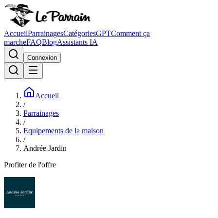
Accueil
Parrainages
Catégories
GPT
Comment ça
marche
FAQ
Blog
Assistants IA
Connexion
Accueil
/
Parrainages
/
Equipements de la maison
/
Andrée Jardin
Profiter de l'offre