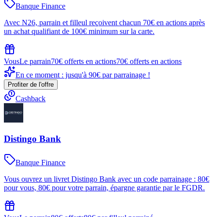
Banque Finance
Avec N26, parrain et filleul reçoivent chacun 70€ en actions après
un achat qualifiant de 100€ minimum sur la carte.
Vous
Le parrain
70€ offerts en actions
70€ offerts en actions
En ce moment : jusqu'à 90€ par parrainage !
Profiter de l'offre
Cashback
Distingo Bank
Banque Finance
Vous ouvrez un livret Distingo Bank avec un code parrainage : 80€
pour vous, 80€ pour votre parrain, épargne garantie par le FGDR.