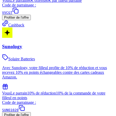
Vous
Le parrain
80€ offerts
80€ par filleul parrainé
Code de parrainage :
VVCGT
Profiter de l'offre
Cashback
Sunology
Solaire Batteries
Avec Sunology, votre filleul profite de 10% de réduction et vous
recevez 10% en points échangeables contre des cartes cadeaux
Amazon.
Vous
Le parrain
10% de réduction
10% de la commande de votre
filleul en points
Code de parrainage :
SUNO1020
Profiter de l'offre