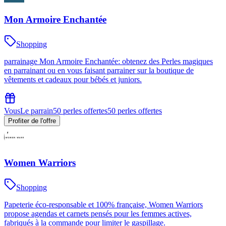
Mon Armoire Enchantée
Shopping
parrainage Mon Armoire Enchantée: obtenez des Perles magiques
en parrainant ou en vous faisant parrainer sur la boutique de
vêtements et cadeaux pour bébés et juniors.
Vous
Le parrain
50 perles offertes
50 perles offertes
Profiter de l'offre
Women Warriors
Shopping
Papeterie éco-responsable et 100% française, Women Warriors
propose agendas et carnets pensés pour les femmes actives,
fabriqués à la commande pour limiter le gaspillage.