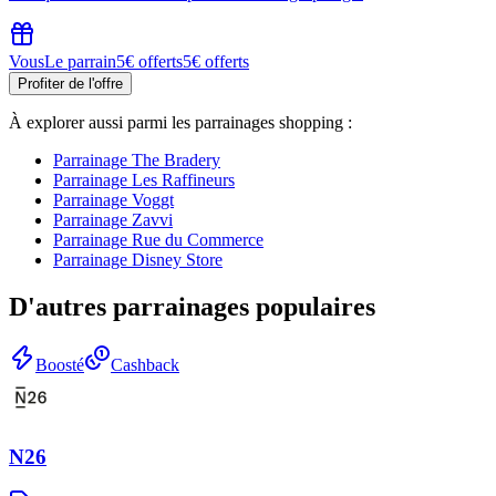
Vous
Le parrain
5€ offerts
5€ offerts
Profiter de l'offre
À explorer aussi parmi les parrainages
shopping
:
Parrainage
The Bradery
Parrainage
Les Raffineurs
Parrainage
Voggt
Parrainage
Zavvi
Parrainage
Rue du Commerce
Parrainage
Disney Store
D'autres parrainages populaires
Boosté
Cashback
N26