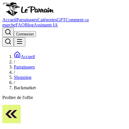
Accueil
Parrainages
Catégories
GPT
Comment ça
marche
FAQ
Blog
Assistants IA
Connexion
Accueil
/
Parrainages
/
Shopping
/
Backmarket
Profiter de l'offre