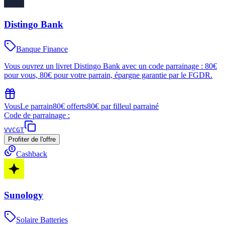
Distingo Bank
Banque Finance
Vous ouvrez un livret Distingo Bank avec un code parrainage : 80€
pour vous, 80€ pour votre parrain, épargne garantie par le FGDR.
Vous
Le parrain
80€ offerts
80€ par filleul parrainé
Code de parrainage :
VVCGT
Profiter de l'offre
Cashback
Sunology
Solaire Batteries