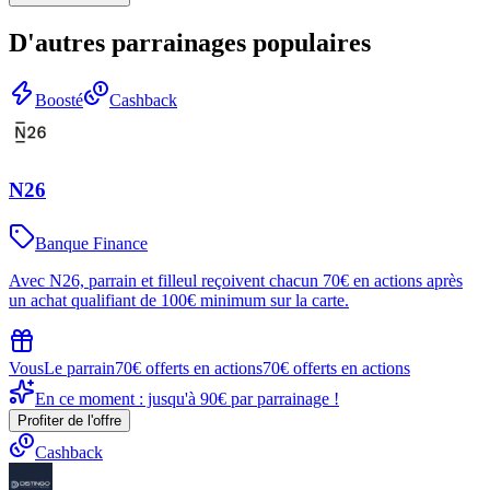
D'autres parrainages populaires
Boosté
Cashback
N26
Banque Finance
Avec N26, parrain et filleul reçoivent chacun 70€ en actions après
un achat qualifiant de 100€ minimum sur la carte.
Vous
Le parrain
70€ offerts en actions
70€ offerts en actions
En ce moment : jusqu'à 90€ par parrainage !
Profiter de l'offre
Cashback