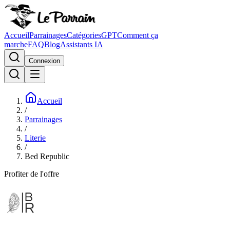
Accueil
Parrainages
Catégories
GPT
Comment ça
marche
FAQ
Blog
Assistants IA
Connexion
Accueil
/
Parrainages
/
Literie
/
Bed Republic
Profiter de l'offre