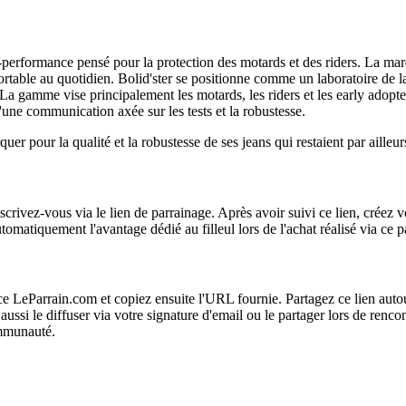
performance pensé pour la protection des motards et des riders. La marq
onfortable au quotidien. Bolid'ster se positionne comme un laboratoire de 
 gamme vise principalement les motards, les riders et les early adopters 
une communication axée sur les tests et la robustesse.
r pour la qualité et la robustesse de ses jeans qui restaient par ailleur
nscrivez-vous via le lien de parrainage. Après avoir suivi ce lien, créez 
atiquement l'avantage dédié au filleul lors de l'achat réalisé via ce p
ce LeParrain.com et copiez ensuite l'URL fournie. Partagez ce lien autou
i le diffuser via votre signature d'email ou le partager lors de rencont
ommunauté.