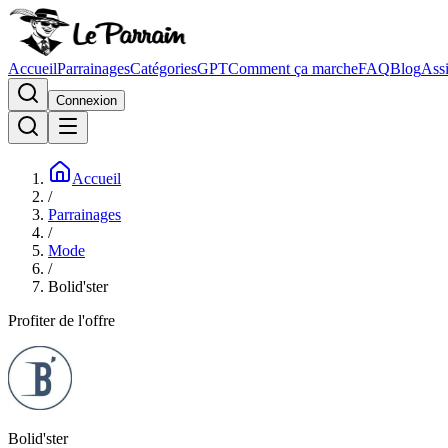
Accueil
Parrainages
Catégories
GPT
Comment ça marche
FAQ
Blog
Assi
Connexion
Accueil
/
Parrainages
/
Mode
/
Bolid'ster
Profiter de l'offre
Bolid'ster