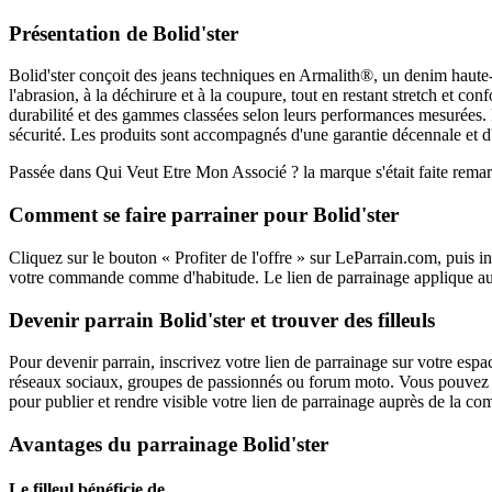
Présentation de Bolid'ster
Bolid'ster conçoit des jeans techniques en Armalith®, un denim haute-
l'abrasion, à la déchirure et à la coupure, tout en restant stretch et c
durabilité et des gammes classées selon leurs performances mesurées. La
sécurité. Les produits sont accompagnés d'une garantie décennale et d'
Passée dans Qui Veut Etre Mon Associé ? la marque s'était faite remarque
Comment se faire parrainer pour Bolid'ster
Cliquez sur le bouton « Profiter de l'offre » sur LeParrain.com, puis i
votre commande comme d'habitude. Le lien de parrainage applique autom
Devenir parrain Bolid'ster et trouver des filleuls
Pour devenir parrain, inscrivez votre lien de parrainage sur votre espa
réseaux sociaux, groupes de passionnés ou forum moto. Vous pouvez auss
pour publier et rendre visible votre lien de parrainage auprès de la c
Avantages du parrainage Bolid'ster
Le filleul bénéficie de…