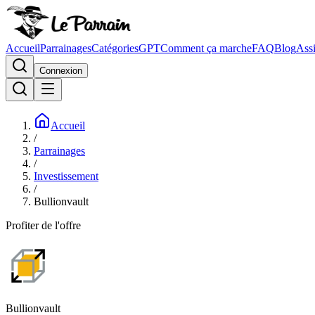
Accueil
Parrainages
Catégories
GPT
Comment ça marche
FAQ
Blog
Assi
Connexion
Accueil
/
Parrainages
/
Investissement
/
Bullionvault
Profiter de l'offre
Bullionvault