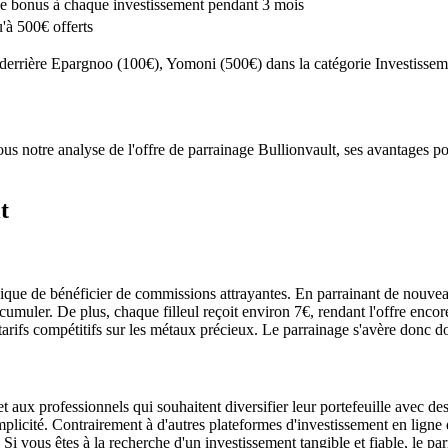
e bonus à chaque investissement pendant 3 mois
'à 500€ offerts
, derrière Epargnoo (100€), Yomoni (500€) dans la catégorie Investisse
 notre analyse de l'offre de parrainage Bullionvault, ses avantages pou
t
que de bénéficier de commissions attrayantes. En parrainant de nouveau
umuler. De plus, chaque filleul reçoit environ 7€, rendant l'offre encore
 tarifs compétitifs sur les métaux précieux. Le parrainage s'avère donc d
et aux professionnels qui souhaitent diversifier leur portefeuille avec
icité. Contrairement à d'autres plateformes d'investissement en ligne qu
i vous êtes à la recherche d'un investissement tangible et fiable, le par