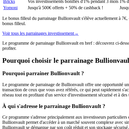
Bricks
Vos investissements bonifiés d'1% pendant 3 mois
1% d
Yomoni
Jusqu'à 500€ offerts + 50% de cashback !
Jusqu
Le bonus filleul du parrainage Bullionvault s'élève actuellement à 7€
bonus filleul.
Voir tous les parrainages
investissement
→
Le programme de parrainage Bullionvault en bref : découvrez ci-dessous
profiter.
Pourquoi choisir le parrainage
Bullionvaul
Pourquoi parrainer Bullionvault ?
Le programme de parrainage de Bullionvault offre une opportunité uni
transaction de ceux que vous avez référés, ce qui peut rapidement s'acc
réseau tout en profitant d'un service d'investissement sécurisé et à des
À qui s'adresse le parrainage Bullionvault ?
Ce programme s'adresse principalement aux investisseurs particuliers 
Bullionvault permet d'accéder à un marché souvent complexe avec simpl
Bullionvault se démarque par son coût réduit et son stockage sécurisé. S