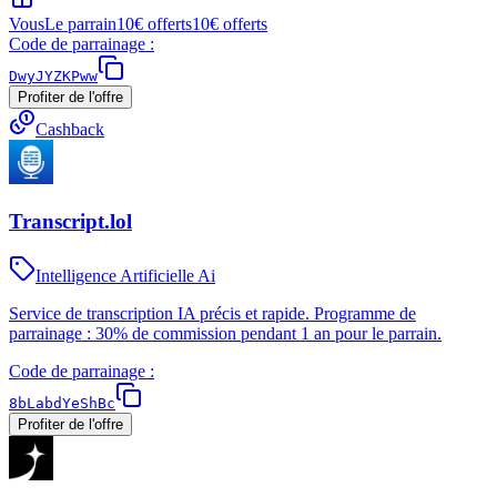
Vous
Le parrain
10€ offerts
10€ offerts
Code de parrainage :
DwyJYZKPww
Profiter de l'offre
Cashback
Transcript.lol
Intelligence Artificielle Ai
Service de transcription IA précis et rapide. Programme de
parrainage : 30% de commission pendant 1 an pour le parrain.
Code de parrainage :
8bLabdYeShBc
Profiter de l'offre