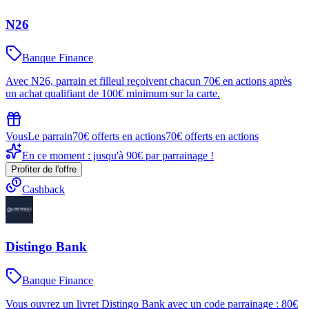
N26
Banque Finance
Avec N26, parrain et filleul reçoivent chacun 70€ en actions après
un achat qualifiant de 100€ minimum sur la carte.
Vous
Le parrain
70€ offerts en actions
70€ offerts en actions
En ce moment : jusqu'à 90€ par parrainage !
Profiter de l'offre
Cashback
Distingo Bank
Banque Finance
Vous ouvrez un livret Distingo Bank avec un code parrainage : 80€