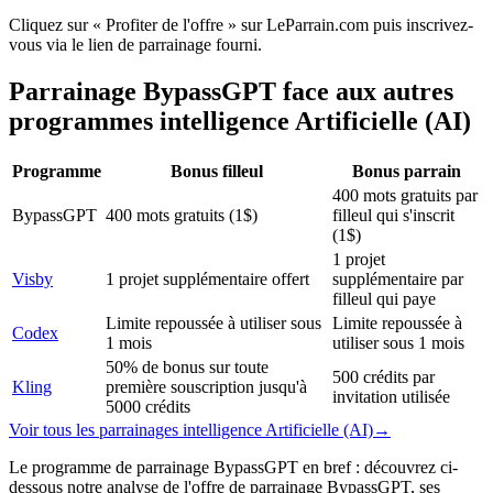
Cliquez sur « Profiter de l'offre » sur LeParrain.com puis inscrivez-
vous via le lien de parrainage fourni.
Parrainage
BypassGPT
face aux autres
programmes
intelligence Artificielle (AI)
Programme
Bonus filleul
Bonus parrain
400 mots gratuits par
BypassGPT
400 mots gratuits (1$)
filleul qui s'inscrit
(1$)
1 projet
Visby
1 projet supplémentaire offert
supplémentaire par
filleul qui paye
Limite repoussée à utiliser sous
Limite repoussée à
Codex
1 mois
utiliser sous 1 mois
50% de bonus sur toute
500 crédits par
Kling
première souscription jusqu'à
invitation utilisée
5000 crédits
Voir tous les parrainages
intelligence Artificielle (AI)
→
Le programme de parrainage BypassGPT en bref : découvrez ci-
dessous notre analyse de l'offre de parrainage BypassGPT, ses