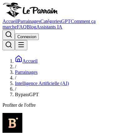
Accueil
Parrainages
Catégories
GPT
Comment ça
marche
FAQ
Blog
Assistants IA
Connexion
Accueil
/
Parrainages
/
Intelligence Artificielle (AI)
/
BypassGPT
Profiter de l'offre