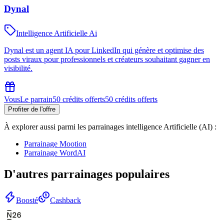
Dynal
Intelligence Artificielle Ai
Dynal est un agent IA pour LinkedIn qui génère et optimise des
posts viraux pour professionnels et créateurs souhaitant gagner en
visibilité.
Vous
Le parrain
50 crédits offerts
50 crédits offerts
Profiter de l'offre
À explorer aussi parmi les parrainages
intelligence Artificielle (AI)
:
Parrainage
Mootion
Parrainage
WordAI
D'autres parrainages populaires
Boosté
Cashback