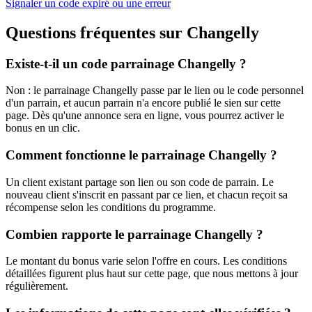
Signaler un code expiré ou une erreur
Questions fréquentes sur
Changelly
Existe-t-il un code parrainage Changelly ?
Non : le parrainage Changelly passe par le lien ou le code personnel
d'un parrain, et aucun parrain n'a encore publié le sien sur cette
page. Dès qu'une annonce sera en ligne, vous pourrez activer le
bonus en un clic.
Comment fonctionne le parrainage Changelly ?
Un client existant partage son lien ou son code de parrain. Le
nouveau client s'inscrit en passant par ce lien, et chacun reçoit sa
récompense selon les conditions du programme.
Combien rapporte le parrainage Changelly ?
Le montant du bonus varie selon l'offre en cours. Les conditions
détaillées figurent plus haut sur cette page, que nous mettons à jour
régulièrement.