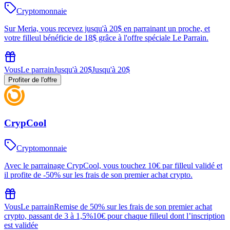
Cryptomonnaie
Sur Meria, vous recevez jusqu'à 20$ en parrainant un proche, et
votre filleul bénéficie de 18$ grâce à l'offre spéciale Le Parrain.
Vous
Le parrain
Jusqu'à 20$
Jusqu'à 20$
Profiter de l'offre
CrypCool
Cryptomonnaie
Avec le parrainage CrypCool, vous touchez 10€ par filleul validé et
il profite de -50% sur les frais de son premier achat crypto.
Vous
Le parrain
Remise de 50% sur les frais de son premier achat
crypto, passant de 3 à 1,5%
10€ pour chaque filleul dont l’inscription
est validée