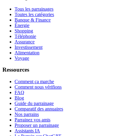
Tous les parrainages
Toutes les catégories
Banque & Finance
Énergie
Shopping
Téléphonie
Assurance
Investissement
Alimentation
Voyage
Ressources
Comment ça marche
Comment nous vérifions
FAQ
Blog
Guide du parrainage
Comparatif des annuaires
Nos parrains
Parrainez vos amis
Proposer un parrainage
Assistants IA