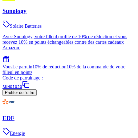
Sunology
Solaire Batteries
Avec Sunology, votre filleul profite de 10% de réduction et vous
recevez 10% en points échangeables contre des cartes cadeaux
Amazon.
Vous
Le parrain
10% de réduction
10% de la commande de votre
filleul en points
Code de parrainage :
SUNO1020
Profiter de l'offre
EDF
Energie