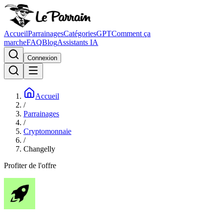
Accueil
Parrainages
Catégories
GPT
Comment ça
marche
FAQ
Blog
Assistants IA
Connexion
Accueil
/
Parrainages
/
Cryptomonnaie
/
Changelly
Profiter de l'offre