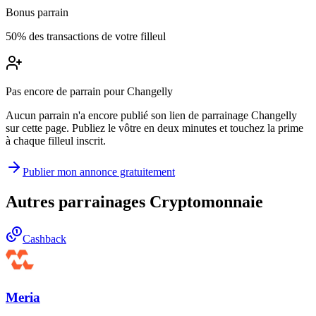
Bonus parrain
50% des transactions de votre filleul
Pas encore de parrain pour Changelly
Aucun parrain n'a encore publié son lien de parrainage Changelly
sur cette page. Publiez le vôtre en deux minutes et touchez la prime
à chaque filleul inscrit.
Publier mon annonce gratuitement
Autres parrainages
Cryptomonnaie
Cashback
Meria