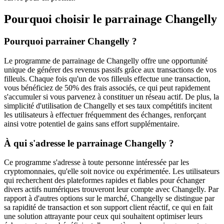
Pourquoi choisir le parrainage
Changelly
Pourquoi parrainer Changelly ?
Le programme de parrainage de Changelly offre une opportunité
unique de générer des revenus passifs grâce aux transactions de vos
filleuls. Chaque fois qu'un de vos filleuls effectue une transaction,
vous bénéficiez de 50% des frais associés, ce qui peut rapidement
s'accumuler si vous parvenez à constituer un réseau actif. De plus, la
simplicité d'utilisation de Changelly et ses taux compétitifs incitent
les utilisateurs à effectuer fréquemment des échanges, renforçant
ainsi votre potentiel de gains sans effort supplémentaire.
À qui s'adresse le parrainage Changelly ?
Ce programme s'adresse à toute personne intéressée par les
cryptomonnaies, qu'elle soit novice ou expérimentée. Les utilisateurs
qui recherchent des plateformes rapides et fiables pour échanger
divers actifs numériques trouveront leur compte avec Changelly. Par
rapport à d'autres options sur le marché, Changelly se distingue par
sa rapidité de transaction et son support client réactif, ce qui en fait
une solution attrayante pour ceux qui souhaitent optimiser leurs