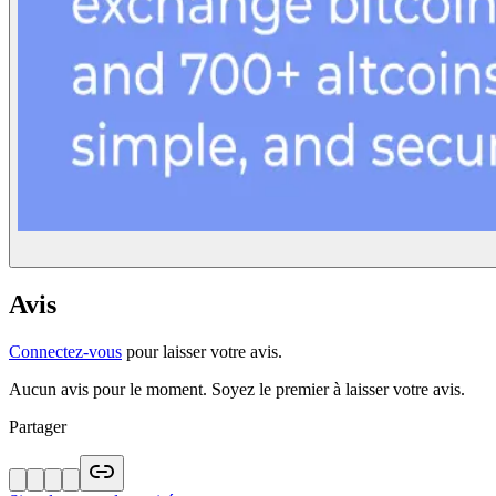
Avis
Connectez-vous
pour laisser votre avis.
Aucun avis pour le moment. Soyez le premier à laisser votre avis.
Partager