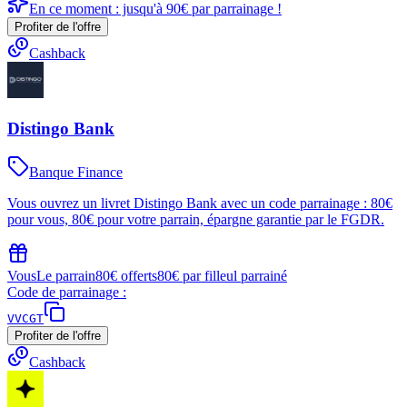
En ce moment : jusqu'à 90€ par parrainage !
Profiter de l'offre
Cashback
Distingo Bank
Banque Finance
Vous ouvrez un livret Distingo Bank avec un code parrainage : 80€
pour vous, 80€ pour votre parrain, épargne garantie par le FGDR.
Vous
Le parrain
80€ offerts
80€ par filleul parrainé
Code de parrainage :
VVCGT
Profiter de l'offre
Cashback