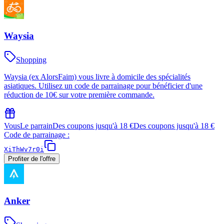
Waysia
Shopping
Waysia (ex AlorsFaim) vous livre à domicile des spécialités
asiatiques. Utilisez un code de parrainage pour bénéficier d'une
réduction de 10€ sur votre première commande.
Vous
Le parrain
Des coupons jusqu'à 18 €
Des coupons jusqu'à 18 €
Code de parrainage :
XiThWv7r0i
Profiter de l'offre
Anker