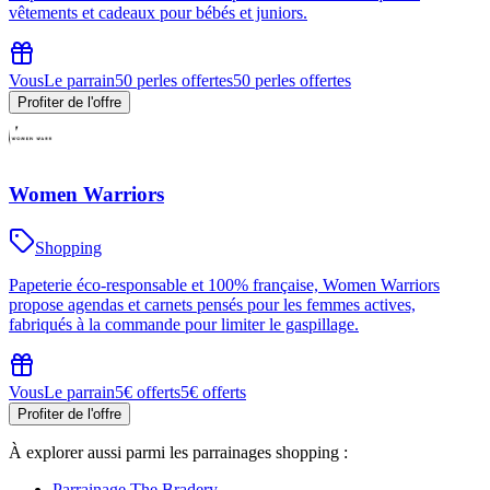
vêtements et cadeaux pour bébés et juniors.
Vous
Le parrain
50 perles offertes
50 perles offertes
Profiter de l'offre
Women Warriors
Shopping
Papeterie éco-responsable et 100% française, Women Warriors
propose agendas et carnets pensés pour les femmes actives,
fabriqués à la commande pour limiter le gaspillage.
Vous
Le parrain
5€ offerts
5€ offerts
Profiter de l'offre
À explorer aussi parmi les parrainages
shopping
:
Parrainage
The Bradery