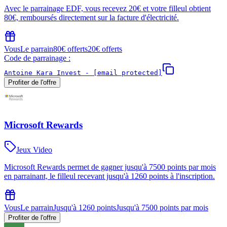
Avec le parrainage EDF, vous recevez 20€ et votre filleul obtient
80€, remboursés directement sur la facture d'électricité.
Vous
Le parrain
80€ offerts
20€ offerts
Code de parrainage :
Antoine Kara Invest -
[email protected]
Profiter de l'offre
Microsoft Rewards
Jeux Video
Microsoft Rewards permet de gagner jusqu'à 7500 points par mois
en parrainant, le filleul recevant jusqu'à 1260 points à l'inscription.
Vous
Le parrain
Jusqu'à 1260 points
Jusqu'à 7500 points par mois
Profiter de l'offre