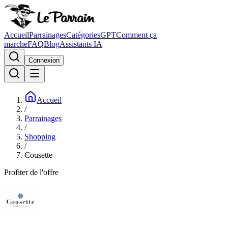
Accueil
Parrainages
Catégories
GPT
Comment ça
marche
FAQ
Blog
Assistants IA
Connexion
Accueil
/
Parrainages
/
Shopping
/
Cousette
Profiter de l'offre