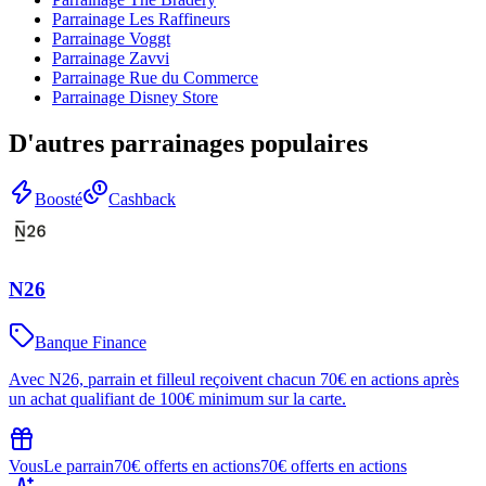
Parrainage
Les Raffineurs
Parrainage
Voggt
Parrainage
Zavvi
Parrainage
Rue du Commerce
Parrainage
Disney Store
D'autres parrainages populaires
Boosté
Cashback
N26
Banque Finance
Avec N26, parrain et filleul reçoivent chacun 70€ en actions après
un achat qualifiant de 100€ minimum sur la carte.
Vous
Le parrain
70€ offerts en actions
70€ offerts en actions