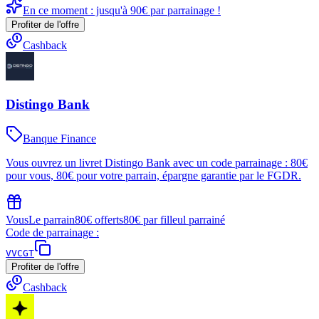
En ce moment : jusqu'à 90€ par parrainage !
Profiter de l'offre
Cashback
Distingo Bank
Banque Finance
Vous ouvrez un livret Distingo Bank avec un code parrainage : 80€
pour vous, 80€ pour votre parrain, épargne garantie par le FGDR.
Vous
Le parrain
80€ offerts
80€ par filleul parrainé
Code de parrainage :
VVCGT
Profiter de l'offre
Cashback