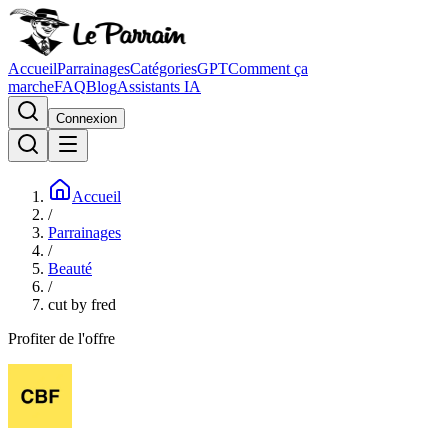
Accueil
Parrainages
Catégories
GPT
Comment ça
marche
FAQ
Blog
Assistants IA
Connexion
Accueil
/
Parrainages
/
Beauté
/
cut by fred
Profiter de l'offre