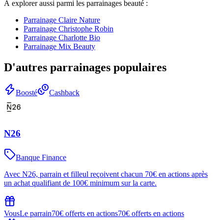
À explorer aussi parmi les parrainages
beauté
:
Parrainage
Claire Nature
Parrainage
Christophe Robin
Parrainage
Charlotte Bio
Parrainage
Mix Beauty
D'autres parrainages populaires
Boosté
Cashback
N26
Banque Finance
Avec N26, parrain et filleul reçoivent chacun 70€ en actions après
un achat qualifiant de 100€ minimum sur la carte.
Vous
Le parrain
70€ offerts en actions
70€ offerts en actions