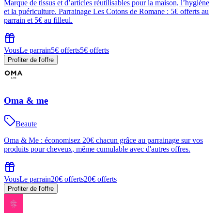
Marque de tissus et d’articles réutilisables pour la maison, l’hygiène
et la puériculture. Parrainage Les Cotons de Romane : 5€ offerts au
parrain et 5€ au filleul.
Vous
Le parrain
5€ offerts
5€ offerts
Profiter de l'offre
Oma & me
Beaute
Oma & Me : économisez 20€ chacun grâce au parrainage sur vos
produits pour cheveux, même cumulable avec d'autres offres.
Vous
Le parrain
20€ offerts
20€ offerts
Profiter de l'offre