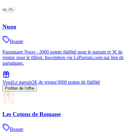
Nuoo
Beaute
Parrainage Nuoo : 2000 points fidélité pour le parrain et 3€ de
remise pour le filleul. Inscription via LeParrain.com par lien de
parrainage.
Vous
Le parrain
5€ de remise
3000 points de fidélité
Profiter de l'offre
Les Cotons de Romane
Beaute