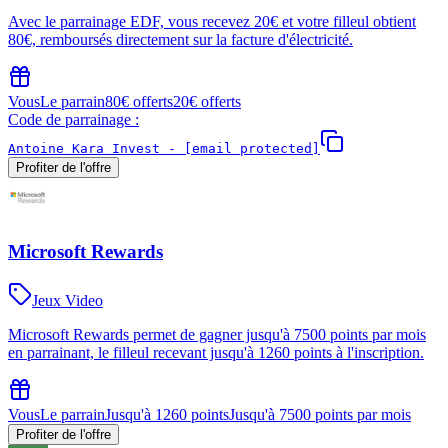
Avec le parrainage EDF, vous recevez 20€ et votre filleul obtient
80€, remboursés directement sur la facture d'électricité.
Vous
Le parrain
80€ offerts
20€ offerts
Code de parrainage :
Antoine Kara Invest -
[email protected]
Profiter de l'offre
Microsoft Rewards
Jeux Video
Microsoft Rewards permet de gagner jusqu'à 7500 points par mois
en parrainant, le filleul recevant jusqu'à 1260 points à l'inscription.
Vous
Le parrain
Jusqu'à 1260 points
Jusqu'à 7500 points par mois
Profiter de l'offre