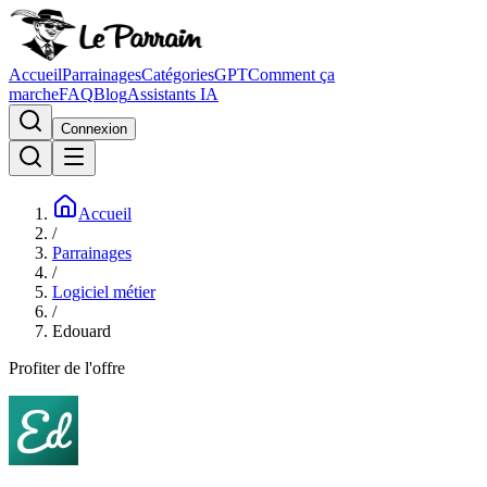
Accueil
Parrainages
Catégories
GPT
Comment ça
marche
FAQ
Blog
Assistants IA
Connexion
Accueil
/
Parrainages
/
Logiciel métier
/
Edouard
Profiter de l'offre