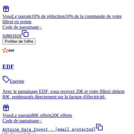
Vous
Le parrain
10% de réduction
10% de la commande de votre
filleul en points
Code de parrainage :
SUNO1020
Profiter de l'offre
EDF
Energie
Avec le parrainage EDF, vous recevez 20€ et votre filleul obtient
80€, remboursés directement sur la facture d'électricité.
Vous
Le parrain
80€ offerts
20€ offerts
Code de parrainage :
Antoine Kara Invest -
[email protected]