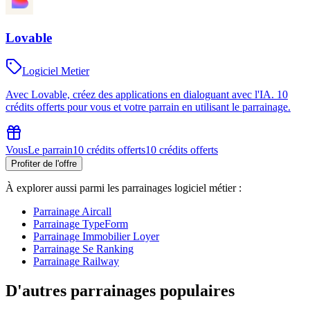
Lovable
Logiciel Metier
Avec Lovable, créez des applications en dialoguant avec l'IA. 10
crédits offerts pour vous et votre parrain en utilisant le parrainage.
Vous
Le parrain
10 crédits offerts
10 crédits offerts
Profiter de l'offre
À explorer aussi parmi les parrainages
logiciel métier
:
Parrainage
Aircall
Parrainage
TypeForm
Parrainage
Immobilier Loyer
Parrainage
Se Ranking
Parrainage
Railway
D'autres parrainages populaires