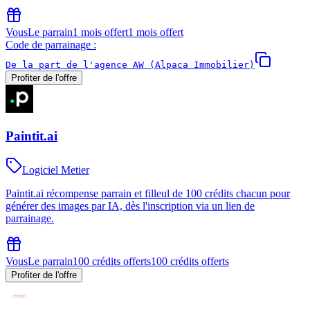
Vous
Le parrain
1 mois offert
1 mois offert
Code de parrainage :
De la part de l'agence AW (Alpaca Immobilier)
Profiter de l'offre
Paintit.ai
Logiciel Metier
Paintit.ai récompense parrain et filleul de 100 crédits chacun pour
générer des images par IA, dès l'inscription via un lien de
parrainage.
Vous
Le parrain
100 crédits offerts
100 crédits offerts
Profiter de l'offre