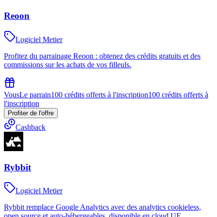
Reoon
Logiciel Metier
Profitez du parrainage Reoon : obtenez des crédits gratuits et des
commissions sur les achats de vos filleuls.
Vous
Le parrain
100 crédits offerts à l'inscription
100 crédits offerts à
l'inscription
Profiter de l'offre
Cashback
Rybbit
Logiciel Metier
Rybbit remplace Google Analytics avec des analytics cookieless,
open source et auto‑hébergeables, disponible en cloud UE.