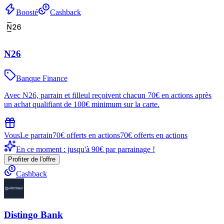
Boosté
Cashback
N26
Banque Finance
Avec N26, parrain et filleul reçoivent chacun 70€ en actions après
un achat qualifiant de 100€ minimum sur la carte.
Vous
Le parrain
70€ offerts en actions
70€ offerts en actions
En ce moment : jusqu'à 90€ par parrainage !
Profiter de l'offre
Cashback
Distingo Bank