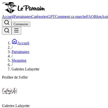
Accueil
Parrainages
Catégories
GPT
Comment ça marche
FAQ
Blog
Assi
Connexion
Accueil
/
Parrainages
/
Shopping
/
Galeries Lafayette
Profiter de l'offre
Galeries Lafayette