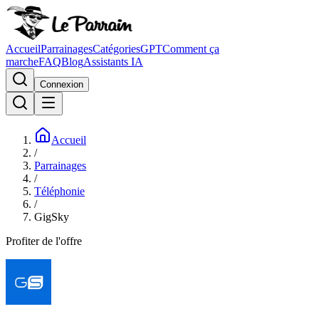
Accueil
Parrainages
Catégories
GPT
Comment ça
marche
FAQ
Blog
Assistants IA
Connexion
Accueil
/
Parrainages
/
Téléphonie
/
GigSky
Profiter de l'offre