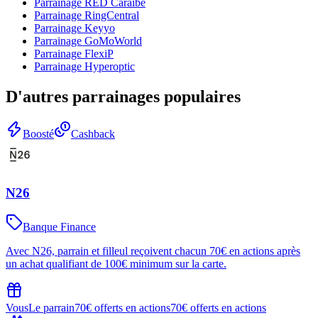
Parrainage
RED Caraïbe
Parrainage
RingCentral
Parrainage
Keyyo
Parrainage
GoMoWorld
Parrainage
FlexiP
Parrainage
Hyperoptic
D'autres parrainages populaires
Boosté
Cashback
N26
Banque Finance
Avec N26, parrain et filleul reçoivent chacun 70€ en actions après
un achat qualifiant de 100€ minimum sur la carte.
Vous
Le parrain
70€ offerts en actions
70€ offerts en actions