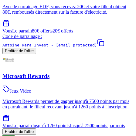
Avec le parrainage EDF, vous recevez 20€ et votre filleul obtient
80€, remboursés directement sur la facture d'électricité.
Vous
Le parrain
80€ offerts
20€ offerts
Code de parrainage :
Antoine Kara Invest -
[email protected]
Profiter de l'offre
Microsoft Rewards
Jeux Video
Microsoft Rewards permet de gagner jusqu'à 7500 points par mois
en parrainant, le filleul recevant jusqu'à 1260 points à l'inscription.
Vous
Le parrain
Jusqu'à 1260 points
Jusqu'à 7500 points par mois
Profiter de l'offre