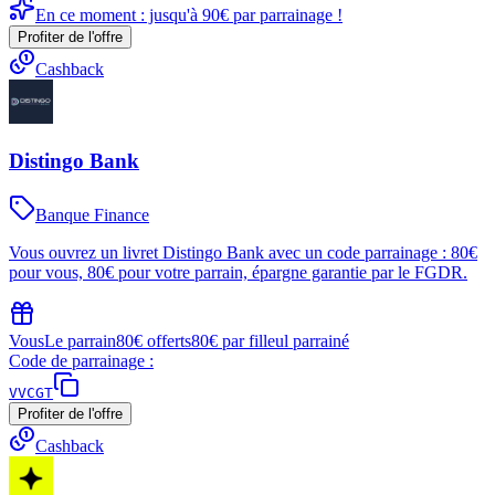
En ce moment : jusqu'à 90€ par parrainage !
Profiter de l'offre
Cashback
Distingo Bank
Banque Finance
Vous ouvrez un livret Distingo Bank avec un code parrainage : 80€
pour vous, 80€ pour votre parrain, épargne garantie par le FGDR.
Vous
Le parrain
80€ offerts
80€ par filleul parrainé
Code de parrainage :
VVCGT
Profiter de l'offre
Cashback