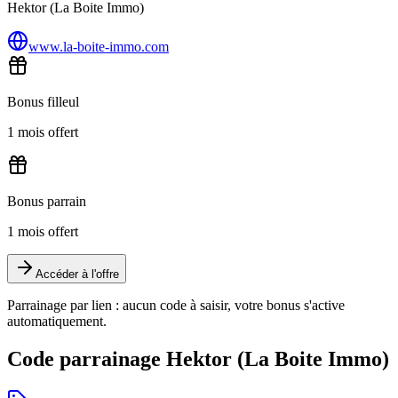
Hektor (La Boite Immo)
www.la-boite-immo.com
Bonus filleul
1 mois offert
Bonus parrain
1 mois offert
Accéder à l'offre
Parrainage par lien : aucun code à saisir, votre bonus s'active
automatiquement.
Code parrainage Hektor (La Boite Immo)