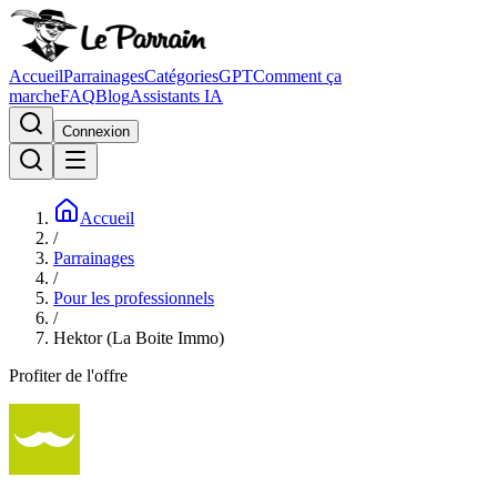
Accueil
Parrainages
Catégories
GPT
Comment ça
marche
FAQ
Blog
Assistants IA
Connexion
Accueil
/
Parrainages
/
Pour les professionnels
/
Hektor (La Boite Immo)
Profiter de l'offre