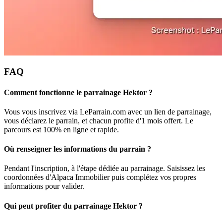
FAQ
Comment fonctionne le parrainage Hektor ?
Vous vous inscrivez via LeParrain.com avec un lien de parrainage,
vous déclarez le parrain, et chacun profite d'1 mois offert. Le
parcours est 100% en ligne et rapide.
Où renseigner les informations du parrain ?
Pendant l'inscription, à l'étape dédiée au parrainage. Saisissez les
coordonnées d'Alpaca Immobilier puis complétez vos propres
informations pour valider.
Qui peut profiter du parrainage Hektor ?