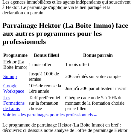
Les agences immobilières et les agents indépendants qui souscrivent
à Hektor. Le parrainage s'applique via le lien partagé et la
déclaration du parrain.
Parrainage
Hektor (La Boite Immo)
face
aux autres programmes
pour les
professionnels
Programme
Bonus filleul
Bonus parrain
Hektor (La
1 mois offert
1 mois offert
Boite Immo)
Jusqu'à 100€ de
Sumup
20€ crédités sur votre compte
remise
Google
10% de remise la
Jusqu'à 20€ par utilisateur inscrit
Workspace
1ère année
Les
Tarif préférentiel
Chèque cadeau de 5 à 10% du
Formations
sur la formation
montant de la formation choisie
de Louis
choisie
par le filleul
Voir tous les parrainages
pour les professionnels
→
Le programme de parrainage Hektor (La Boite Immo) en bref :
découvrez ci-dessous notre analyse de l'offre de parrainage Hektor