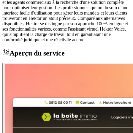
et les agents commerciaux à la recherche d'une solution complète
pour optimiser leur gestion. Les professionnels qui ont besoin d'une
interface facile d'utilisation pour gérer leurs mandats et leurs clients
trouveront en Hektor un atout précieux. Comparé aux alternatives
disponibles, Hektor se distingue par son approche 100% en ligne et
ses fonctionnalités variées, comme l'assistant virtuel Hektor Voice,
qui simplifient la charge de travail tout en garantissant une
conformité juridique et une réactivité accrue.
Aperçu du service