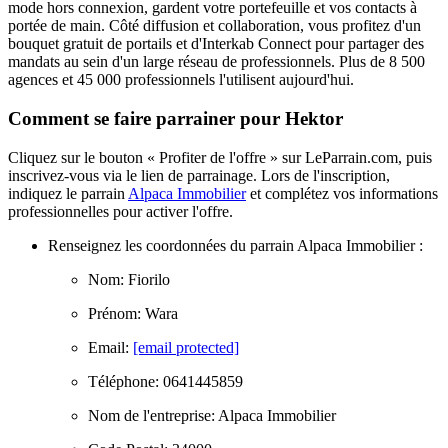
mode hors connexion, gardent votre portefeuille et vos contacts à
portée de main. Côté diffusion et collaboration, vous profitez d'un
bouquet gratuit de portails et d'Interkab Connect pour partager des
mandats au sein d'un large réseau de professionnels. Plus de 8 500
agences et 45 000 professionnels l'utilisent aujourd'hui.
Comment se faire parrainer pour Hektor
Cliquez sur le bouton « Profiter de l'offre » sur LeParrain.com, puis
inscrivez-vous via le lien de parrainage. Lors de l'inscription,
indiquez le parrain
Alpaca Immobilier
et complétez vos informations
professionnelles pour activer l'offre.
Renseignez les coordonnées du parrain Alpaca Immobilier :
Nom: Fiorilo
Prénom: Wara
Email:
[email protected]
Téléphone: 0641445859
Nom de l'entreprise: Alpaca Immobilier