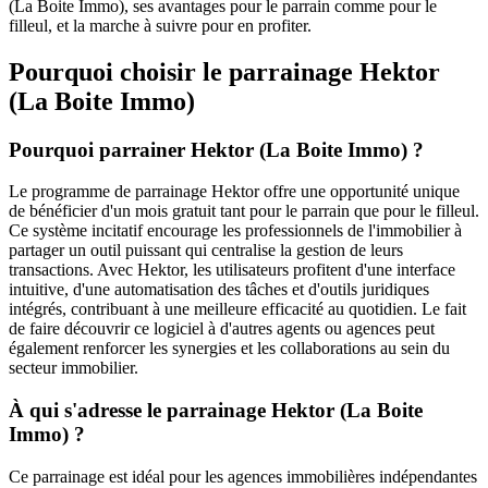
(La Boite Immo), ses avantages pour le parrain comme pour le
filleul, et la marche à suivre pour en profiter.
Pourquoi choisir le parrainage
Hektor
(La Boite Immo)
Pourquoi parrainer Hektor (La Boite Immo) ?
Le programme de parrainage Hektor offre une opportunité unique
de bénéficier d'un mois gratuit tant pour le parrain que pour le filleul.
Ce système incitatif encourage les professionnels de l'immobilier à
partager un outil puissant qui centralise la gestion de leurs
transactions. Avec Hektor, les utilisateurs profitent d'une interface
intuitive, d'une automatisation des tâches et d'outils juridiques
intégrés, contribuant à une meilleure efficacité au quotidien. Le fait
de faire découvrir ce logiciel à d'autres agents ou agences peut
également renforcer les synergies et les collaborations au sein du
secteur immobilier.
À qui s'adresse le parrainage Hektor (La Boite
Immo) ?
Ce parrainage est idéal pour les agences immobilières indépendantes