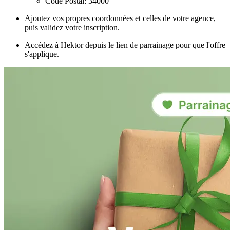
Code Postal: 34000
Ajoutez vos propres coordonnées et celles de votre agence,
puis validez votre inscription.
Accédez à Hektor depuis le lien de parrainage pour que l'offre
s'applique.