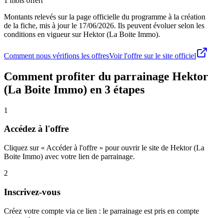
1 mois offert
Montants relevés sur la page officielle du programme à la création
de la fiche, mis à jour le
17/06/2026
. Ils peuvent évoluer selon les
conditions en vigueur sur
Hektor (La Boite Immo)
.
Comment nous vérifions les offres
Voir l'offre sur le site officiel
Comment profiter du parrainage
Hektor
(La Boite Immo)
en 3 étapes
1
Accédez à l'offre
Cliquez sur « Accéder à l'offre » pour ouvrir le site de Hektor (La
Boite Immo) avec votre lien de parrainage.
2
Inscrivez-vous
Créez votre compte via ce lien : le parrainage est pris en compte