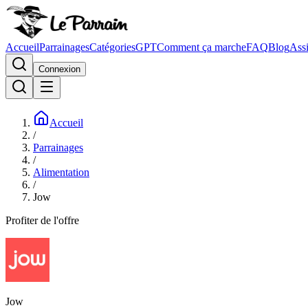
Accueil
Parrainages
Catégories
GPT
Comment ça marche
FAQ
Blog
Assi
Connexion
Accueil
/
Parrainages
/
Alimentation
/
Jow
Profiter de l'offre
Jow