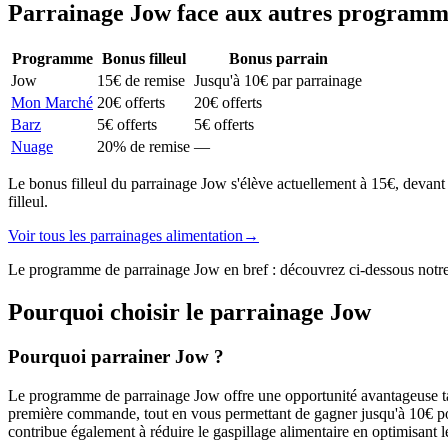
Parrainage
Jow
face aux autres program
Programme
Bonus filleul
Bonus parrain
Jow
15€ de remise
Jusqu'à 10€ par parrainage
Mon Marché
20€ offerts
20€ offerts
Barz
5€ offerts
5€ offerts
Nuage
20% de remise
—
Le bonus filleul du parrainage Jow s'élève actuellement à 15€, devan
filleul.
Voir tous les parrainages
alimentation
→
Le programme de parrainage Jow en bref : découvrez ci-dessous notre an
Pourquoi choisir le parrainage
Jow
Pourquoi parrainer Jow ?
Le programme de parrainage Jow offre une opportunité avantageuse tant
première commande, tout en vous permettant de gagner jusqu'à 10€ pou
contribue également à réduire le gaspillage alimentaire en optimisant