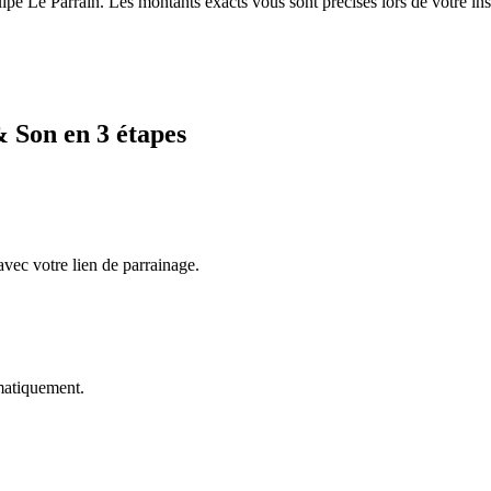
équipe Le Parrain. Les montants exacts vous sont précisés lors de votre ins
& Son
en 3 étapes
avec votre lien de parrainage.
omatiquement.