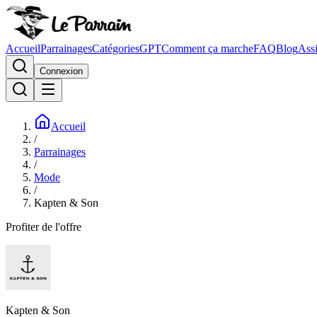
Accueil
Parrainages
Catégories
GPT
Comment ça marche
FAQ
Blog
Assi
Connexion
Accueil
/
Parrainages
/
Mode
/
Kapten & Son
Profiter de l'offre
Kapten & Son