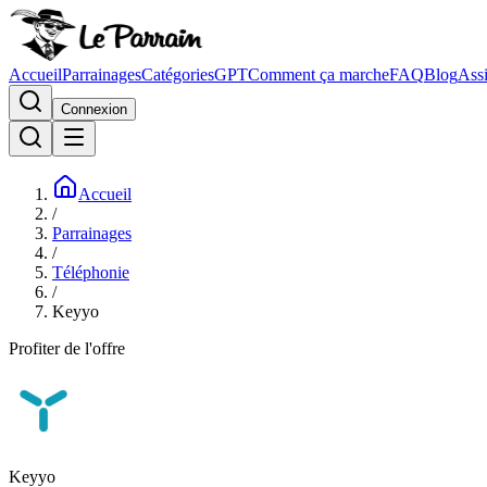
Accueil
Parrainages
Catégories
GPT
Comment ça marche
FAQ
Blog
Assi
Connexion
Accueil
/
Parrainages
/
Téléphonie
/
Keyyo
Profiter de l'offre
Keyyo