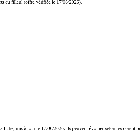
s au filleul (offre vérifiée le 17/06/2026).
 fiche, mis à jour le
17/06/2026
. Ils peuvent évoluer selon les conditi