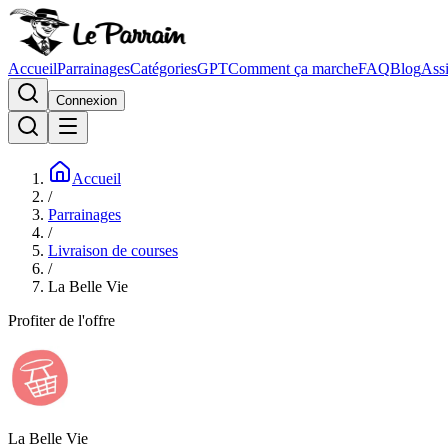
Accueil
Parrainages
Catégories
GPT
Comment ça marche
FAQ
Blog
Assi
Connexion
Accueil
/
Parrainages
/
Livraison de courses
/
La Belle Vie
Profiter de l'offre
La Belle Vie