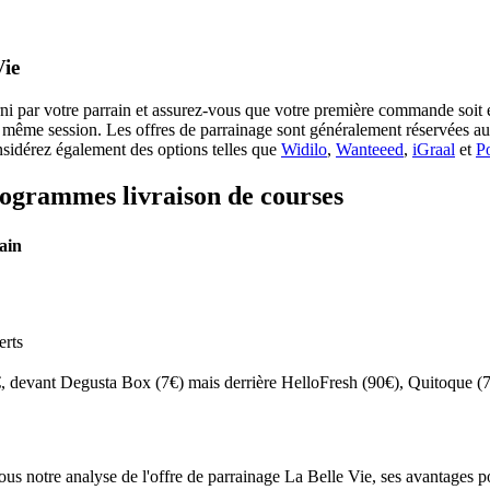
Vie
urni par votre parrain et assurez-vous que votre première commande soit é
 la même session. Les offres de parrainage sont généralement réservées a
sidérez également des options telles que
Widilo
,
Wanteeed
,
iGraal
et
P
programmes
livraison de courses
ain
erts
0€, devant Degusta Box (7€) mais derrière HelloFresh (90€), Quitoque (
s notre analyse de l'offre de parrainage La Belle Vie, ses avantages pou