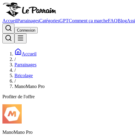
Accueil
Parrainages
Catégories
GPT
Comment ça marche
FAQ
Blog
Assi
Connexion
Accueil
/
Parrainages
/
Bricolage
/
ManoMano Pro
Profiter de l'offre
ManoMano Pro