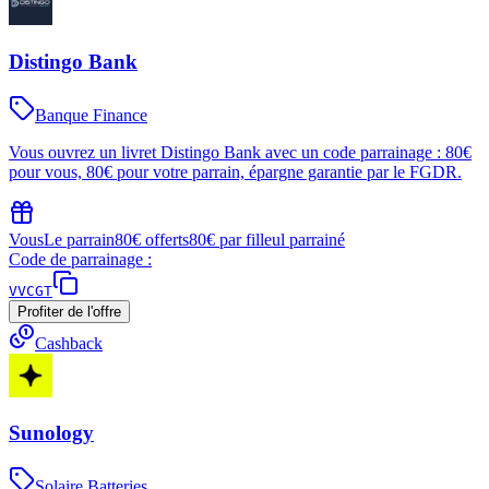
Distingo Bank
Banque Finance
Vous ouvrez un livret Distingo Bank avec un code parrainage : 80€
pour vous, 80€ pour votre parrain, épargne garantie par le FGDR.
Vous
Le parrain
80€ offerts
80€ par filleul parrainé
Code de parrainage :
VVCGT
Profiter de l'offre
Cashback
Sunology
Solaire Batteries