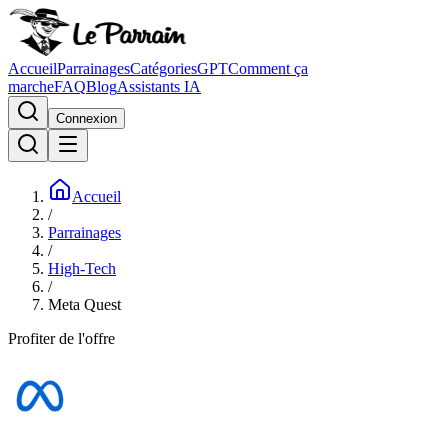
Accueil
Parrainages
Catégories
GPT
Comment ça
marche
FAQ
Blog
Assistants IA
Connexion
Accueil
/
Parrainages
/
High-Tech
/
Meta Quest
Profiter de l'offre