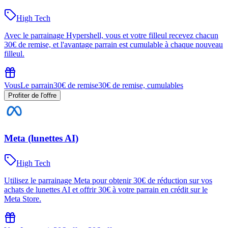
High Tech
Avec le parrainage Hypershell, vous et votre filleul recevez chacun
30€ de remise, et l'avantage parrain est cumulable à chaque nouveau
filleul.
Vous
Le parrain
30€ de remise
30€ de remise, cumulables
Profiter de l'offre
Meta (lunettes AI)
High Tech
Utilisez le parrainage Meta pour obtenir 30€ de réduction sur vos
achats de lunettes AI et offrir 30€ à votre parrain en crédit sur le
Meta Store.