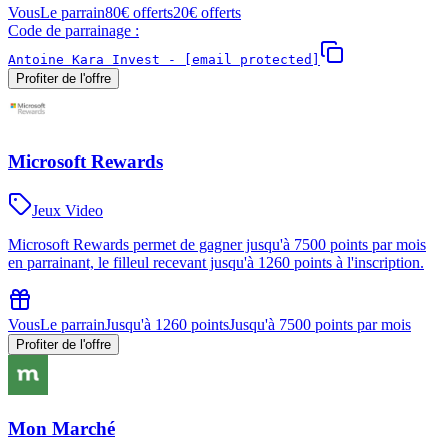
Vous
Le parrain
80€ offerts
20€ offerts
Code de parrainage :
Antoine Kara Invest -
[email protected]
Profiter de l'offre
Microsoft Rewards
Jeux Video
Microsoft Rewards permet de gagner jusqu'à 7500 points par mois
en parrainant, le filleul recevant jusqu'à 1260 points à l'inscription.
Vous
Le parrain
Jusqu'à 1260 points
Jusqu'à 7500 points par mois
Profiter de l'offre
Mon Marché