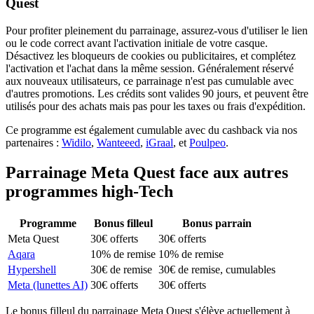
Quest
Pour profiter pleinement du parrainage, assurez-vous d'utiliser le lien
ou le code correct avant l'activation initiale de votre casque.
Désactivez les bloqueurs de cookies ou publicitaires, et complétez
l'activation et l'achat dans la même session. Généralement réservé
aux nouveaux utilisateurs, ce parrainage n'est pas cumulable avec
d'autres promotions. Les crédits sont valides 90 jours, et peuvent être
utilisés pour des achats mais pas pour les taxes ou frais d'expédition.
Ce programme est également cumulable avec du cashback via nos
partenaires :
Widilo
,
Wanteeed
,
iGraal
, et
Poulpeo
.
Parrainage
Meta Quest
face aux autres
programmes
high-Tech
Programme
Bonus filleul
Bonus parrain
Meta Quest
30€ offerts
30€ offerts
Aqara
10% de remise
10% de remise
Hypershell
30€ de remise
30€ de remise, cumulables
Meta (lunettes AI)
30€ offerts
30€ offerts
Le bonus filleul du parrainage Meta Quest s'élève actuellement à