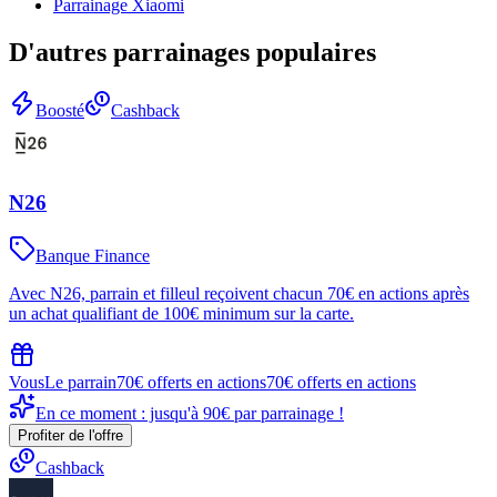
Parrainage
Xiaomi
D'autres parrainages populaires
Boosté
Cashback
N26
Banque Finance
Avec N26, parrain et filleul reçoivent chacun 70€ en actions après
un achat qualifiant de 100€ minimum sur la carte.
Vous
Le parrain
70€ offerts en actions
70€ offerts en actions
En ce moment : jusqu'à 90€ par parrainage !
Profiter de l'offre
Cashback