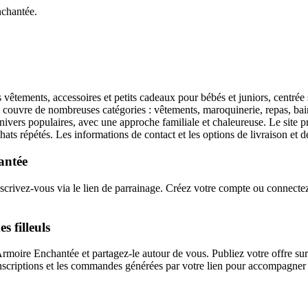
nchantée.
êtements, accessoires et petits cadeaux pour bébés et juniors, centrée s
 couvre de nombreuses catégories : vêtements, maroquinerie, repas, bai
'univers populaires, avec une approche familiale et chaleureuse. Le si
s répétés. Les informations de contact et les options de livraison et de 
antée
inscrivez-vous via le lien de parrainage. Créez votre compte ou connect
 filleuls
Armoire Enchantée et partagez-le autour de vous. Publiez votre offre su
nscriptions et les commandes générées par votre lien pour accompagner vo