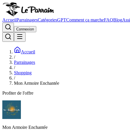
Accueil
Parrainages
Catégories
GPT
Comment ça marche
FAQ
Blog
Assi
Connexion
Accueil
/
Parrainages
/
Shopping
/
Mon Armoire Enchantée
Profiter de l'offre
Mon Armoire Enchantée