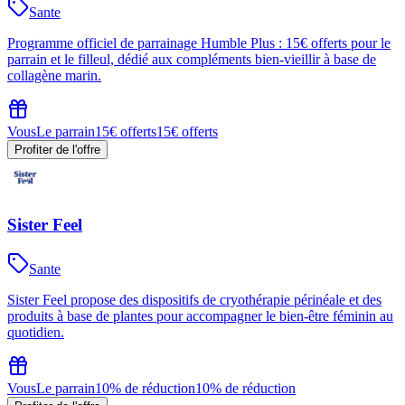
Sante
Programme officiel de parrainage Humble Plus : 15€ offerts pour le
parrain et le filleul, dédié aux compléments bien‑vieillir à base de
collagène marin.
Vous
Le parrain
15€ offerts
15€ offerts
Profiter de l'offre
Sister Feel
Sante
Sister Feel propose des dispositifs de cryothérapie périnéale et des
produits à base de plantes pour accompagner le bien‑être féminin au
quotidien.
Vous
Le parrain
10% de réduction
10% de réduction