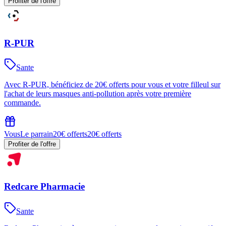
Profiter de l'offre
R-PUR
Sante
Avec R-PUR, bénéficiez de 20€ offerts pour vous et votre filleul sur
l'achat de leurs masques anti-pollution après votre première
commande.
Vous
Le parrain
20€ offerts
20€ offerts
Profiter de l'offre
Redcare Pharmacie
Sante