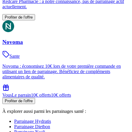
Redcare Pharmacie : à notre connaissance, pas de parrainage actif
actuellement.
Profiter de l'offre
Novoma
Sante
Novoma : économisez 10€ lors de votre première commande en
utilisant un lien de parrainage. Bénéficiez de compléments
alimentaires de qualité.
Vous
Le parrain
10€ offerts
10€ offerts
Profiter de l'offre
À explorer aussi parmi les parrainages
santé
:
Parrainage
Hydratis
Parrainage
Dietbon
Parrainage
Naali