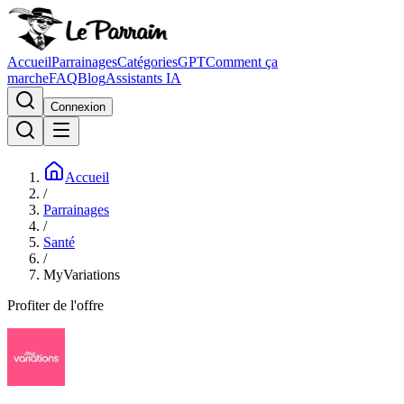
Accueil
Parrainages
Catégories
GPT
Comment ça
marche
FAQ
Blog
Assistants IA
Connexion
Accueil
/
Parrainages
/
Santé
/
MyVariations
Profiter de l'offre