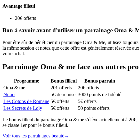
Avantage filleul
20€ offerts
Bon à savoir avant d'utiliser un parrainage Oma & 
Pour être sûr de bénéficier du parrainage Oma & Me, utilisez toujours 
la même session et notez que cette offre est généralement réservée aux
votre achat.
Parrainage
Oma & me
face aux autres p
Programme
Bonus filleul
Bonus parrain
Oma & me
20€ offerts
20€ offerts
Nuoo
5€ de remise
3000 points de fidélité
Les Cotons de Romane
5€ offerts
5€ offerts
Les Secrets de Loly
5€ offerts
50 points offerts
Le bonus filleul du parrainage Oma & me s'élève actuellement à 20€
se classe 1er pour le bonus filleul.
Voir tous les parrainages
beauté
→