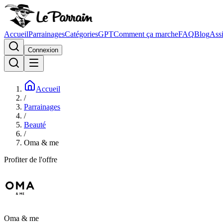
Accueil
Parrainages
Catégories
GPT
Comment ça marche
FAQ
Blog
Assi
Connexion
Accueil
/
Parrainages
/
Beauté
/
Oma & me
Profiter de l'offre
Oma & me