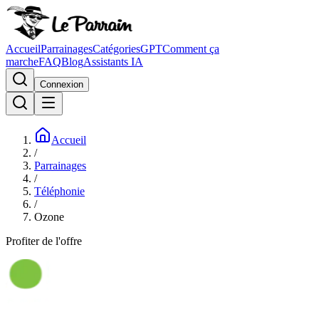
Accueil
Parrainages
Catégories
GPT
Comment ça
marche
FAQ
Blog
Assistants IA
Connexion
Accueil
/
Parrainages
/
Téléphonie
/
Ozone
Profiter de l'offre