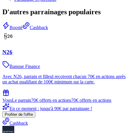
D'autres parrainages populaires
Boosté
Cashback
N26
Banque Finance
Avec N26, parrain et filleul reçoivent chacun 70€ en actions après
un achat qualifiant de 100€ minimum sur la carte.
Vous
Le parrain
70€ offerts en actions
70€ offerts en actions
En ce moment : jusqu'à 90€ par parrainage !
Profiter de l'offre
Cashback