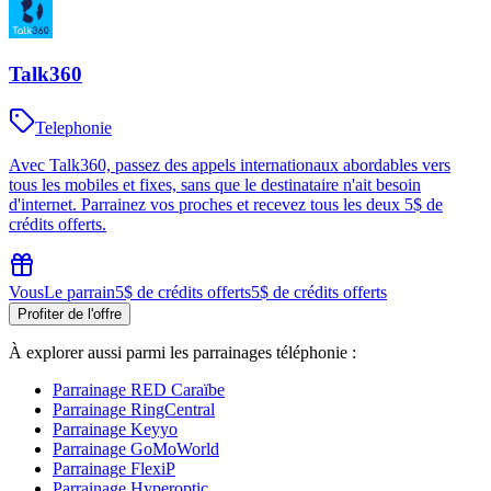
Talk360
Telephonie
Avec Talk360, passez des appels internationaux abordables vers
tous les mobiles et fixes, sans que le destinataire n'ait besoin
d'internet. Parrainez vos proches et recevez tous les deux 5$ de
crédits offerts.
Vous
Le parrain
5$ de crédits offerts
5$ de crédits offerts
Profiter de l'offre
À explorer aussi parmi les parrainages
téléphonie
:
Parrainage
RED Caraïbe
Parrainage
RingCentral
Parrainage
Keyyo
Parrainage
GoMoWorld
Parrainage
FlexiP
Parrainage
Hyperoptic