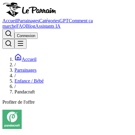
Accueil
Parrainages
Catégories
GPT
Comment ça
marche
FAQ
Blog
Assistants IA
Connexion
Accueil
/
Parrainages
/
Enfance / Bébé
/
Pandacraft
Profiter de l'offre