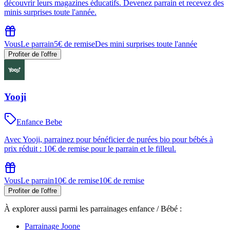
découvrir leurs magazines éducatifs. Devenez parrain et recevez des
minis surprises toute l'année.
Vous
Le parrain
5€ de remise
Des mini surprises toute l'année
Profiter de l'offre
Yooji
Enfance Bebe
Avec Yooji, parrainez pour bénéficier de purées bio pour bébés à
prix réduit : 10€ de remise pour le parrain et le filleul.
Vous
Le parrain
10€ de remise
10€ de remise
Profiter de l'offre
À explorer aussi parmi les parrainages
enfance / Bébé
:
Parrainage
Joone