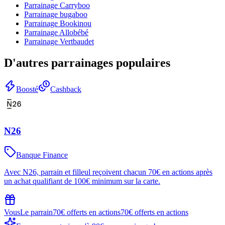
Parrainage
Carryboo
Parrainage
bugaboo
Parrainage
Bookinou
Parrainage
Allobébé
Parrainage
Vertbaudet
D'autres parrainages populaires
Boosté
Cashback
N26
Banque Finance
Avec N26, parrain et filleul reçoivent chacun 70€ en actions après
un achat qualifiant de 100€ minimum sur la carte.
Vous
Le parrain
70€ offerts en actions
70€ offerts en actions