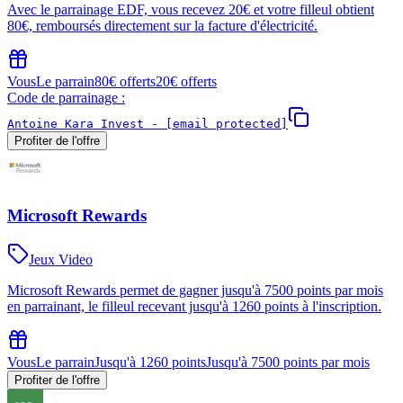
Avec le parrainage EDF, vous recevez 20€ et votre filleul obtient
80€, remboursés directement sur la facture d'électricité.
Vous
Le parrain
80€ offerts
20€ offerts
Code de parrainage :
Antoine Kara Invest -
[email protected]
Profiter de l'offre
Microsoft Rewards
Jeux Video
Microsoft Rewards permet de gagner jusqu'à 7500 points par mois
en parrainant, le filleul recevant jusqu'à 1260 points à l'inscription.
Vous
Le parrain
Jusqu'à 1260 points
Jusqu'à 7500 points par mois
Profiter de l'offre