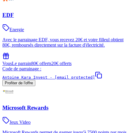
EDF
Energie
Avec le parrainage EDF, vous recevez 20€ et votre filleul obtient
80€, remboursés directement sur la facture d'électricité.
Vous
Le parrain
80€ offerts
20€ offerts
Code de parrainage :
Antoine Kara Invest -
[email protected]
Profiter de l'offre
Microsoft Rewards
Jeux Video
Microsoft Rewards permet de gagner jusqu'à 7500 points par mois