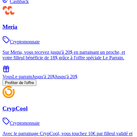
Cashback
Meria
Cryptomonnaie
Sur Meria, vous recevez jusqu'à 20$ en parrainant un proche, et
votre filleul bénéficie de 18$ grâce à l'offre spéciale Le Parrain.
Vous
Le parrain
Jusqu'à 20$
Jusqu'à 20$
Profiter de l'offre
CrypCool
Cryptomonnaie
Avec le parrainage CrypCool, vous touchez 10€ par filleul validé et