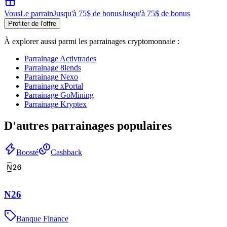
Vous
Le parrain
Jusqu'à 75$ de bonus
Jusqu'à 75$ de bonus
Profiter de l'offre
À explorer aussi parmi les parrainages
cryptomonnaie
:
Parrainage
Activtrades
Parrainage
8lends
Parrainage
Nexo
Parrainage
xPortal
Parrainage
GoMining
Parrainage
Kryptex
D'autres parrainages populaires
Boosté
Cashback
N26
Banque Finance