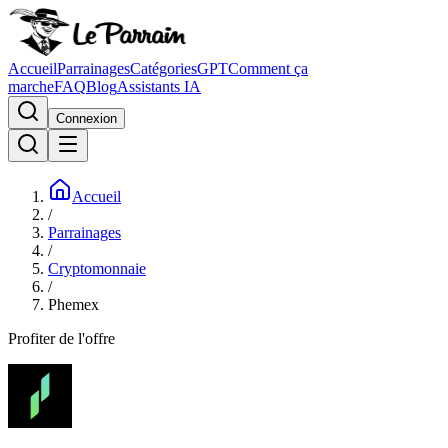
Accueil
Parrainages
Catégories
GPT
Comment ça
marche
FAQ
Blog
Assistants IA
Connexion
Accueil
/
Parrainages
/
Cryptomonnaie
/
Phemex
Profiter de l'offre