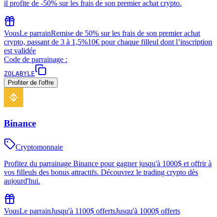
il profite de -50% sur les frais de son premier achat crypto.
Vous
Le parrain
Remise de 50% sur les frais de son premier achat
crypto, passant de 3 à 1,5%
10€ pour chaque filleul dont l’inscription
est validée
Code de parrainage :
ZOLABYLE
Profiter de l'offre
Binance
Cryptomonnaie
Profitez du parrainage Binance pour gagner jusqu'à 1000$ et offrir à
vos filleuls des bonus attractifs. Découvrez le trading crypto dès
aujourd'hui.
Vous
Le parrain
Jusqu'à 1100$ offerts
Jusqu'à 1000$ offerts