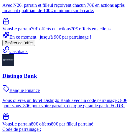
Avec N26, parrain et filleul reçoivent chacun 70€ en actions après
un achat qualifiant de 100€ minimum sur la carte.
Vous
Le parrain
70€ offerts en actions
70€ offerts en actions
En ce moment : jusqu'à 90€ par parrainage !
Profiter de l'offre
Cashback
Distingo Bank
Banque Finance
Vous ouvrez un livret Distingo Bank avec un code parrainage : 80€
pour vous, 80€ pour votre parrain, épargne garantie par le FGDR.
Vous
Le parrain
80€ offerts
80€ par filleul parrainé
Code de parrainage :