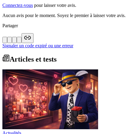
Connectez-vous
pour laisser votre avis.
Aucun avis pour le moment. Soyez le premier à laisser votre avis.
Partager
Signaler un code expiré ou une erreur
Articles et tests
Actualités