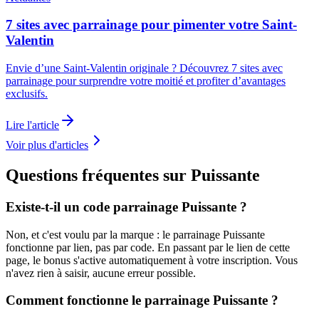
7 sites avec parrainage pour pimenter votre Saint-
Valentin
Envie d’une Saint-Valentin originale ? Découvrez 7 sites avec
parrainage pour surprendre votre moitié et profiter d’avantages
exclusifs.
Lire l'article
Voir plus d'articles
Questions fréquentes sur
Puissante
Existe-t-il un code parrainage Puissante ?
Non, et c'est voulu par la marque : le parrainage Puissante
fonctionne par lien, pas par code. En passant par le lien de cette
page, le bonus s'active automatiquement à votre inscription. Vous
n'avez rien à saisir, aucune erreur possible.
Comment fonctionne le parrainage Puissante ?