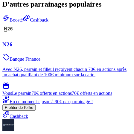
D'autres parrainages populaires
Boosté
Cashback
N26
Banque Finance
Avec N26, parrain et filleul reçoivent chacun 70€ en actions après
un achat qualifiant de 100€ minimum sur la carte.
Vous
Le parrain
70€ offerts en actions
70€ offerts en actions
En ce moment : jusqu'à 90€ par parrainage !
Profiter de l'offre
Cashback