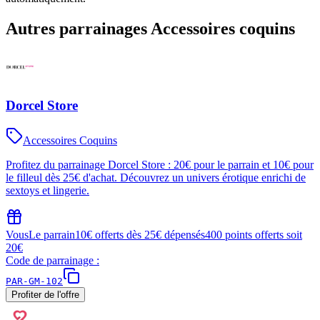
Autres parrainages
Accessoires coquins
Dorcel Store
Accessoires Coquins
Profitez du parrainage Dorcel Store : 20€ pour le parrain et 10€ pour
le filleul dès 25€ d'achat. Découvrez un univers érotique enrichi de
sextoys et lingerie.
Vous
Le parrain
10€ offerts dès 25€ dépensés
400 points offerts soit
20€
Code de parrainage :
PAR-GM-102
Profiter de l'offre