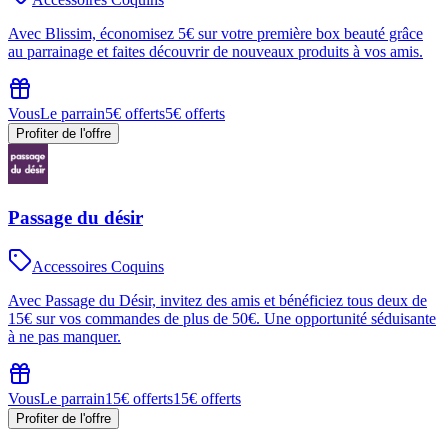
Avec Blissim, économisez 5€ sur votre première box beauté grâce
au parrainage et faites découvrir de nouveaux produits à vos amis.
Vous
Le parrain
5€ offerts
5€ offerts
Profiter de l'offre
Passage du désir
Accessoires Coquins
Avec Passage du Désir, invitez des amis et bénéficiez tous deux de
15€ sur vos commandes de plus de 50€. Une opportunité séduisante
à ne pas manquer.
Vous
Le parrain
15€ offerts
15€ offerts
Profiter de l'offre