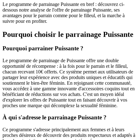
Le programme de parrainage Puissante en bref : découvrez ci-
dessous notre analyse de l'offre de parrainage Puissante, ses
avantages pour le parrain comme pour le filleul, et la marche à
suivre pour en profiter.
Pourquoi choisir le parrainage
Puissante
Pourquoi parrainer Puissante ?
Le programme de parrainage de Puissante offre une double
opportunité de récompense : à la fois pour le parrain et le filleul,
chacun recevant 10€ offerts. Ce système permet aux utilisateurs de
partager leur expérience avec des produits uniques et éducatifs qui
soutiennent le bien-être féminin. En rejoignant cette communauté,
vous accédez à une gamme innovante d'accessoires coquins tout en
bénéficiant de réductions sur vos achats. C'est un moyen idéal
d'explorer les offres de Puissante tout en faisant découvrir à vos
proches une marque qui décomplexe la sexualité féminine.
À qui s'adresse le parrainage Puissante ?
Ce programme s'adresse principalement aux femmes et à leurs
proches désireux de découvrir des produits respectueux et adaptés à