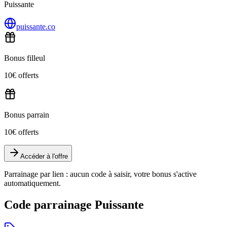
Puissante
puissante.co
Bonus filleul
10€ offerts
Bonus parrain
10€ offerts
Accéder à l'offre
Parrainage par lien : aucun code à saisir, votre bonus s'active
automatiquement.
Code parrainage Puissante