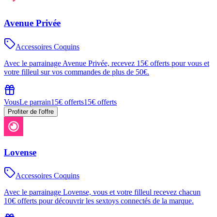
Avenue Privée
Accessoires Coquins
Avec le parrainage Avenue Privée, recevez 15€ offerts pour vous et
votre filleul sur vos commandes de plus de 50€.
Vous
Le parrain
15€ offerts
15€ offerts
Profiter de l'offre
Lovense
Accessoires Coquins
Avec le parrainage Lovense, vous et votre filleul recevez chacun
10€ offerts pour découvrir les sextoys connectés de la marque.