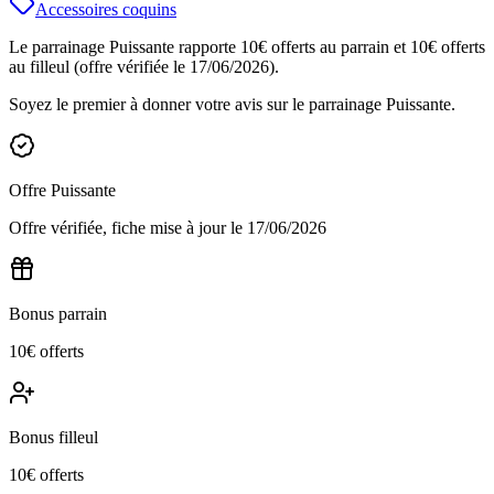
Accessoires coquins
Le parrainage Puissante rapporte 10€ offerts au parrain et 10€ offerts
au filleul (offre vérifiée le 17/06/2026).
Soyez le premier à donner votre avis sur le parrainage
Puissante
.
Offre
Puissante
Offre vérifiée, fiche mise à jour le
17/06/2026
Bonus parrain
10€ offerts
Bonus filleul
10€ offerts