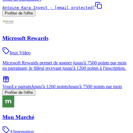
Antoine Kara Invest -
[email protected]
Profiter de l'offre
Microsoft Rewards
Jeux Video
Microsoft Rewards permet de gagner jusqu'à 7500 points par mois
en parrainant, le filleul recevant jusqu'à 1260 points à l'inscription.
Vous
Le parrain
Jusqu'à 1260 points
Jusqu'à 7500 points par mois
Profiter de l'offre
Mon Marché
Alimentation