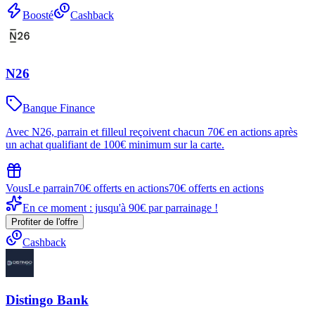
Boosté
Cashback
N26
Banque Finance
Avec N26, parrain et filleul reçoivent chacun 70€ en actions après
un achat qualifiant de 100€ minimum sur la carte.
Vous
Le parrain
70€ offerts en actions
70€ offerts en actions
En ce moment : jusqu'à 90€ par parrainage !
Profiter de l'offre
Cashback
Distingo Bank