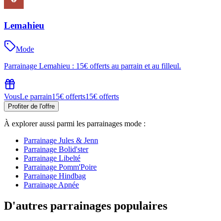
Lemahieu
Mode
Parrainage Lemahieu : 15€ offerts au parrain et au filleul.
Vous
Le parrain
15€ offerts
15€ offerts
Profiter de l'offre
À explorer aussi parmi les parrainages
mode
:
Parrainage
Jules & Jenn
Parrainage
Bolid'ster
Parrainage
Libelté
Parrainage
Pomm'Poire
Parrainage
Hindbag
Parrainage
Apnée
D'autres parrainages populaires