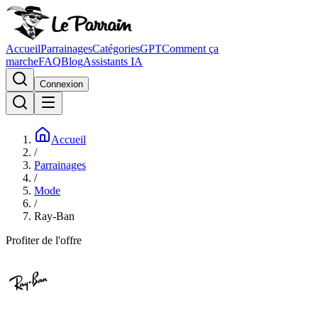
Accueil
Parrainages
Catégories
GPT
Comment ça
marche
FAQ
Blog
Assistants IA
Connexion
Accueil
/
Parrainages
/
Mode
/
Ray-Ban
Profiter de l'offre