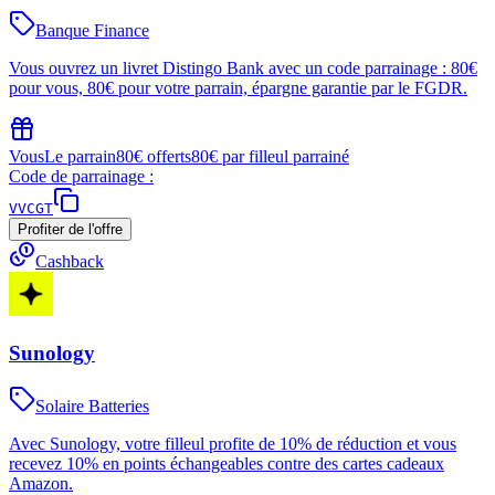
Banque Finance
Vous ouvrez un livret Distingo Bank avec un code parrainage : 80€
pour vous, 80€ pour votre parrain, épargne garantie par le FGDR.
Vous
Le parrain
80€ offerts
80€ par filleul parrainé
Code de parrainage :
VVCGT
Profiter de l'offre
Cashback
Sunology
Solaire Batteries
Avec Sunology, votre filleul profite de 10% de réduction et vous
recevez 10% en points échangeables contre des cartes cadeaux
Amazon.