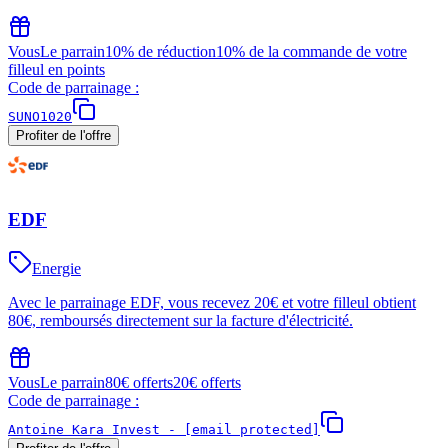
Vous
Le parrain
10% de réduction
10% de la commande de votre
filleul en points
Code de parrainage :
SUNO1020
Profiter de l'offre
EDF
Energie
Avec le parrainage EDF, vous recevez 20€ et votre filleul obtient
80€, remboursés directement sur la facture d'électricité.
Vous
Le parrain
80€ offerts
20€ offerts
Code de parrainage :
Antoine Kara Invest -
[email protected]