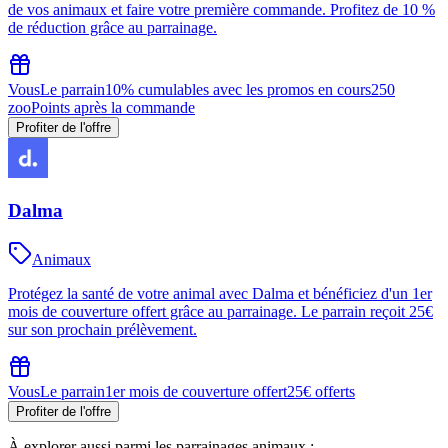
de vos animaux et faire votre première commande. Profitez de 10 %
de réduction grâce au parrainage.
Vous
Le parrain
10% cumulables avec les promos en cours
250
zooPoints après la commande
Profiter de l'offre
Dalma
Animaux
Protégez la santé de votre animal avec Dalma et bénéficiez d'un 1er
mois de couverture offert grâce au parrainage. Le parrain reçoit 25€
sur son prochain prélèvement.
Vous
Le parrain
1er mois de couverture offert
25€ offerts
Profiter de l'offre
À explorer aussi parmi les parrainages
animaux
: