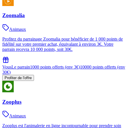
Zoomalia
Animaux
Profitez du parrainage Zoomalia pour bénéficier de 1 000 points de
fidélité sur votre premier achat, équivalant à environ 3€. Votre
parrain recevra 10 000 points, soit 30€.
Vous
Le parrain
1000 points offerts (env 3€)
10000 points offerts (env
30€)
Profiter de l'offre
Zooplus
Animaux
Zooplus est l'animalerie en ligne incontournable pour prendre soin