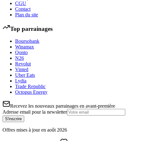
CGU
Contact
Plan du site
Top parrainages
Boursobank
Winamax
Qonto
N26
Revolut
Vinted
Uber Eats
Lydia
Trade Republic
Octopus Energy
Recevez les nouveaux parrainages en avant-première
Adresse email pour la newsletter
S'inscrire
Offres mises à jour en
août
2026