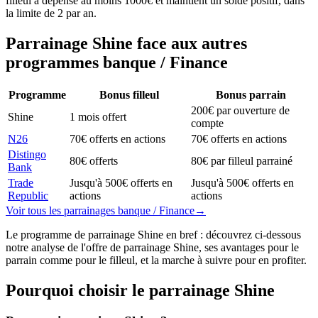
filleul a dépensé au moins 1000€ et maintient un solde positif, dans
la limite de 2 par an.
Parrainage
Shine
face aux autres
programmes
banque / Finance
Programme
Bonus filleul
Bonus parrain
200€ par ouverture de
Shine
1 mois offert
compte
N26
70€ offerts en actions
70€ offerts en actions
Distingo
80€ offerts
80€ par filleul parrainé
Bank
Trade
Jusqu'à 500€ offerts en
Jusqu'à 500€ offerts en
Republic
actions
actions
Voir tous les parrainages
banque / Finance
→
Le programme de parrainage Shine en bref : découvrez ci-dessous
notre analyse de l'offre de parrainage Shine, ses avantages pour le
parrain comme pour le filleul, et la marche à suivre pour en profiter.
Pourquoi choisir le parrainage
Shine