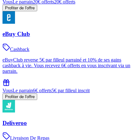
Vous
Le parrain
20€ offerts
20€ offerts
Profiter de l'offre
eBuy Club
Cashback
eBuyClub reverse 5€ par filleul parrainé et 10% de ses gains
cashback à vie. Vous recevez 6€ offerts en vous inscrivant via un
parrain.
Vous
Le parrain
6€ offerts
5€ par filleul inscrit
Profiter de l'offre
Deliveroo
Livraison De Repas