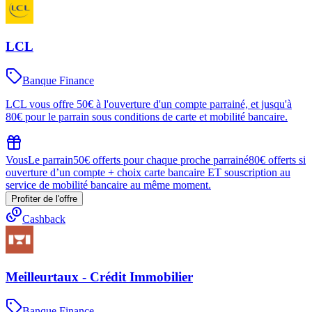
LCL
Banque Finance
LCL vous offre 50€ à l'ouverture d'un compte parrainé, et jusqu'à
80€ pour le parrain sous conditions de carte et mobilité bancaire.
Vous
Le parrain
50€ offerts pour chaque proche parrainé
80€ offerts si
ouverture d’un compte + choix carte bancaire ET souscription au
service de mobilité bancaire au même moment.
Profiter de l'offre
Cashback
Meilleurtaux - Crédit Immobilier
Banque Finance