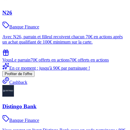
N26
Banque Finance
Avec N26, parrain et filleul reçoivent chacun 70€ en actions après
un achat qualifiant de 100€ minimum sur la carte.
Vous
Le parrain
70€ offerts en actions
70€ offerts en actions
En ce moment : jusqu'à 90€ par parrainage !
Profiter de l'offre
Cashback
Distingo Bank
Banque Finance