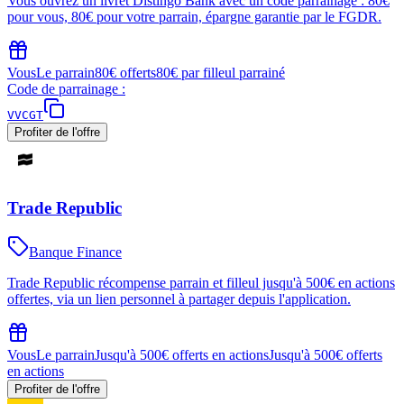
Vous ouvrez un livret Distingo Bank avec un code parrainage : 80€
pour vous, 80€ pour votre parrain, épargne garantie par le FGDR.
Vous
Le parrain
80€ offerts
80€ par filleul parrainé
Code de parrainage :
VVCGT
Profiter de l'offre
Trade Republic
Banque Finance
Trade Republic récompense parrain et filleul jusqu'à 500€ en actions
offertes, via un lien personnel à partager depuis l'application.
Vous
Le parrain
Jusqu'à 500€ offerts en actions
Jusqu'à 500€ offerts
en actions
Profiter de l'offre