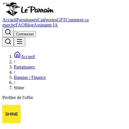
Accueil
Parrainages
Catégories
GPT
Comment ça
marche
FAQ
Blog
Assistants IA
Connexion
Accueil
/
Parrainages
/
Banque / Finance
/
Shine
Profiter de l'offre