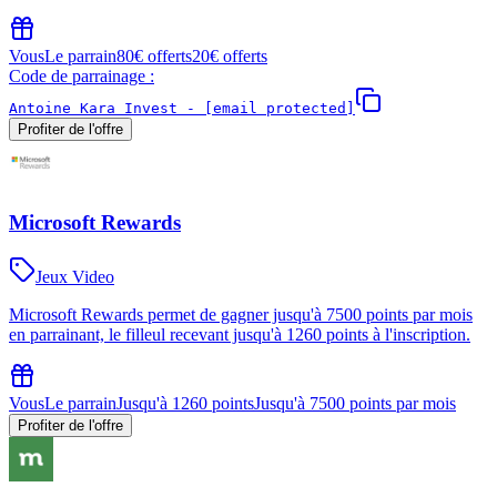
Vous
Le parrain
80€ offerts
20€ offerts
Code de parrainage :
Antoine Kara Invest -
[email protected]
Profiter de l'offre
Microsoft Rewards
Jeux Video
Microsoft Rewards permet de gagner jusqu'à 7500 points par mois
en parrainant, le filleul recevant jusqu'à 1260 points à l'inscription.
Vous
Le parrain
Jusqu'à 1260 points
Jusqu'à 7500 points par mois
Profiter de l'offre