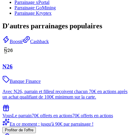
Parrainage
xPortal
Parrainage
GoMining
Parrainage
Kryptex
D'autres parrainages populaires
Boosté
Cashback
N26
Banque Finance
Avec N26, parrain et filleul reçoivent chacun 70€ en actions après
un achat qualifiant de 100€ minimum sur la carte.
Vous
Le parrain
70€ offerts en actions
70€ offerts en actions
En ce moment : jusqu'à 90€ par parrainage !
Profiter de l'offre