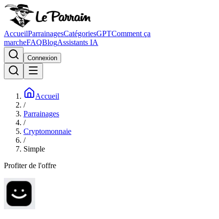
Accueil
Parrainages
Catégories
GPT
Comment ça
marche
FAQ
Blog
Assistants IA
Connexion
Accueil
/
Parrainages
/
Cryptomonnaie
/
Simple
Profiter de l'offre