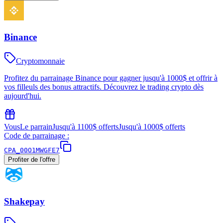
Binance
Cryptomonnaie
Profitez du parrainage Binance pour gagner jusqu'à 1000$ et offrir à
vos filleuls des bonus attractifs. Découvrez le trading crypto dès
aujourd'hui.
Vous
Le parrain
Jusqu'à 1100$ offerts
Jusqu'à 1000$ offerts
Code de parrainage :
CPA_00O1MWGFE7
Profiter de l'offre
Shakepay