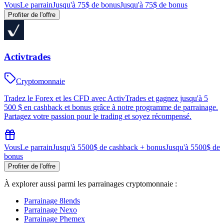
Vous
Le parrain
Jusqu'à 75$ de bonus
Jusqu'à 75$ de bonus
Profiter de l'offre
Activtrades
Cryptomonnaie
Tradez le Forex et les CFD avec ActivTrades et gagnez jusqu'à 5
500 $ en cashback et bonus grâce à notre programme de parrainage.
Partagez votre passion pour le trading et soyez récompensé.
Vous
Le parrain
Jusqu'à 5500$ de cashback + bonus
Jusqu'à 5500$ de
bonus
Profiter de l'offre
À explorer aussi parmi les parrainages
cryptomonnaie
:
Parrainage
8lends
Parrainage
Nexo
Parrainage
Phemex