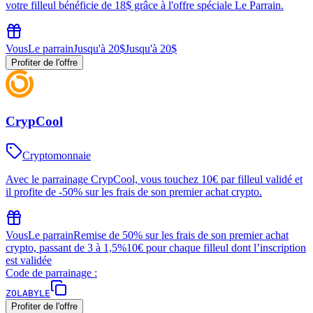
votre filleul bénéficie de 18$ grâce à l'offre spéciale Le Parrain.
Vous
Le parrain
Jusqu'à 20$
Jusqu'à 20$
Profiter de l'offre
CrypCool
Cryptomonnaie
Avec le parrainage CrypCool, vous touchez 10€ par filleul validé et
il profite de -50% sur les frais de son premier achat crypto.
Vous
Le parrain
Remise de 50% sur les frais de son premier achat
crypto, passant de 3 à 1,5%
10€ pour chaque filleul dont l’inscription
est validée
Code de parrainage :
ZOLABYLE
Profiter de l'offre