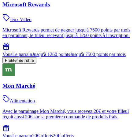
Microsoft Rewards
Jeux Video
Microsoft Rewards permet de gagner jusqu'à 7500 points par mois
en parrainant, le filleul recevant jusqu'à 1260 points à l'inscription.
Vous
Le parrain
Jusqu'à 1260 points
Jusqu'à 7500 points par mois
Profiter de l'offre
Mon Marché
Alimentation
Avec le parrainage Mon Marché, vous recevez 20€ et votre filleul
reçoit aussi 20€ sur sa première commande de produits frais.
Vous
Le parrain
20€ offerts
20€ offerts