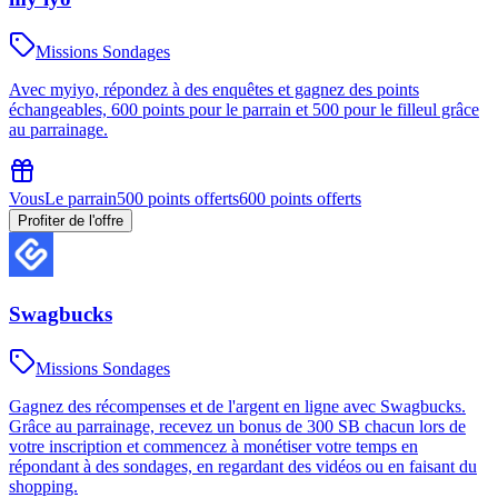
Missions Sondages
Avec myiyo, répondez à des enquêtes et gagnez des points
échangeables, 600 points pour le parrain et 500 pour le filleul grâce
au parrainage.
Vous
Le parrain
500 points offerts
600 points offerts
Profiter de l'offre
Swagbucks
Missions Sondages
Gagnez des récompenses et de l'argent en ligne avec Swagbucks.
Grâce au parrainage, recevez un bonus de 300 SB chacun lors de
votre inscription et commencez à monétiser votre temps en
répondant à des sondages, en regardant des vidéos ou en faisant du
shopping.