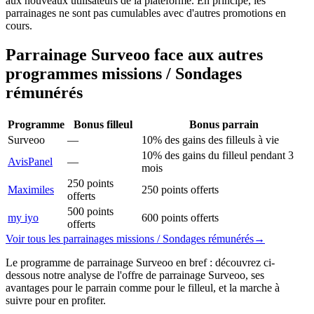
aux nouveaux utilisateurs de la plateforme. En principe, les
parrainages ne sont pas cumulables avec d'autres promotions en
cours.
Parrainage
Surveoo
face aux autres
programmes
missions / Sondages
rémunérés
Programme
Bonus filleul
Bonus parrain
Surveoo
—
10% des gains des filleuls à vie
10% des gains du filleul pendant 3
AvisPanel
—
mois
250 points
Maximiles
250 points offerts
offerts
500 points
my iyo
600 points offerts
offerts
Voir tous les parrainages
missions / Sondages rémunérés
→
Le programme de parrainage Surveoo en bref : découvrez ci-
dessous notre analyse de l'offre de parrainage Surveoo, ses
avantages pour le parrain comme pour le filleul, et la marche à
suivre pour en profiter.