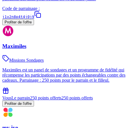
Code de parrainage :
j1v2n8p4t4j0j9
Profiter de l'offre
Maximiles
Missions Sondages
Maximiles est un panel de sondages et un programme de fidélité qui
récompense les participations par des points échangeables contre des
cadeaux. Parrainage : 250 points pour le parrain et le filleul.
Vous
Le parrain
250 points offerts
250 points offerts
Profiter de l'offre
my iyo