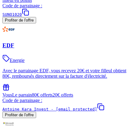
filleul en points
Code de parrainage :
SUNO1020
Profiter de l'offre
EDF
Energie
Avec le parrainage EDF, vous recevez 20€ et votre filleul obtient
80€, remboursés directement sur la facture d'électricité.
Vous
Le parrain
80€ offerts
20€ offerts
Code de parrainage :
Antoine Kara Invest -
[email protected]
Profiter de l'offre