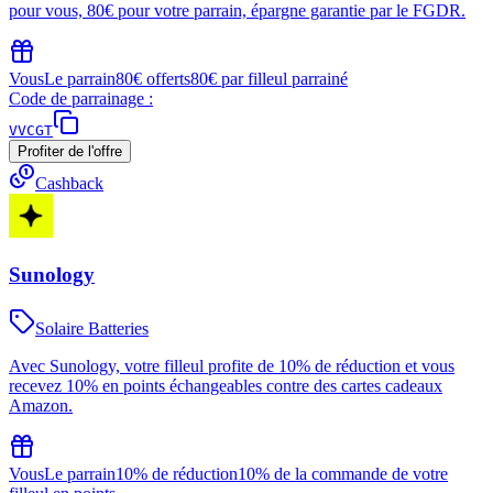
pour vous, 80€ pour votre parrain, épargne garantie par le FGDR.
Vous
Le parrain
80€ offerts
80€ par filleul parrainé
Code de parrainage :
VVCGT
Profiter de l'offre
Cashback
Sunology
Solaire Batteries
Avec Sunology, votre filleul profite de 10% de réduction et vous
recevez 10% en points échangeables contre des cartes cadeaux
Amazon.
Vous
Le parrain
10% de réduction
10% de la commande de votre