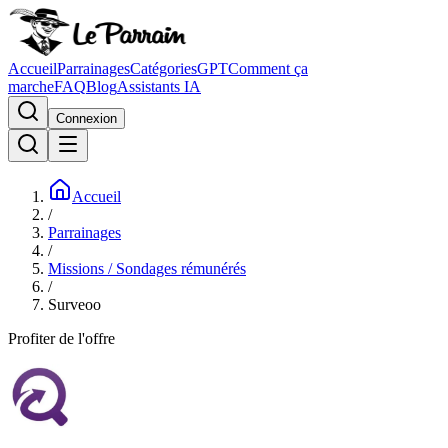
Accueil
Parrainages
Catégories
GPT
Comment ça
marche
FAQ
Blog
Assistants IA
Connexion
Accueil
/
Parrainages
/
Missions / Sondages rémunérés
/
Surveoo
Profiter de l'offre