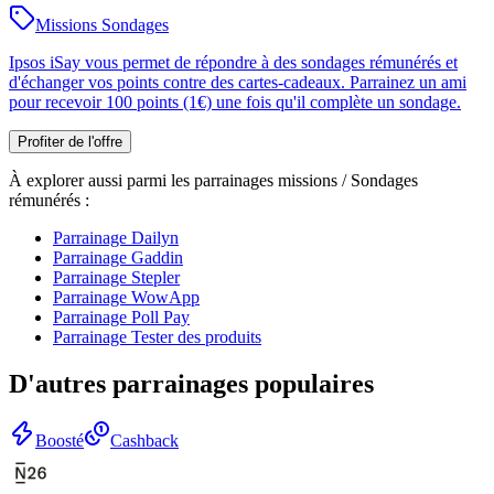
Missions Sondages
Ipsos iSay vous permet de répondre à des sondages rémunérés et
d'échanger vos points contre des cartes-cadeaux. Parrainez un ami
pour recevoir 100 points (1€) une fois qu'il complète un sondage.
Profiter de l'offre
À explorer aussi parmi les parrainages
missions / Sondages
rémunérés
:
Parrainage
Dailyn
Parrainage
Gaddin
Parrainage
Stepler
Parrainage
WowApp
Parrainage
Poll Pay
Parrainage
Tester des produits
D'autres parrainages populaires
Boosté
Cashback