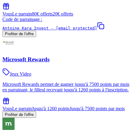
Vous
Le parrain
80€ offerts
20€ offerts
Code de parrainage :
Antoine Kara Invest -
[email protected]
Profiter de l'offre
Microsoft Rewards
Jeux Video
Microsoft Rewards permet de gagner jusqu'à 7500 points par mois
en parrainant, le filleul recevant jusqu'à 1260 points à l'inscription.
Vous
Le parrain
Jusqu'à 1260 points
Jusqu'à 7500 points par mois
Profiter de l'offre