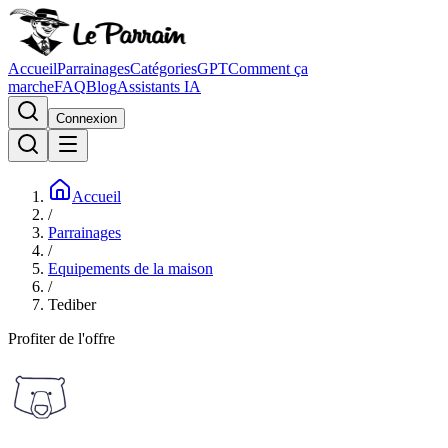
Accueil
Parrainages
Catégories
GPT
Comment ça
marche
FAQ
Blog
Assistants IA
Connexion
Accueil
/
Parrainages
/
Equipements de la maison
/
Tediber
Profiter de l'offre