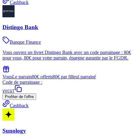
Cashback
Distingo Bank
Banque Finance
Vous ouvrez un livret Distingo Bank avec un code parrainage : 80€
pour vous, 80€ pour votre parrain, épargne garantie par le FGDR.
Vous
Le parrain
80€ offerts
80€ par filleul parrainé
Code de parrainage :
VVCGT
Profiter de l'offre
Cashback
Sunology