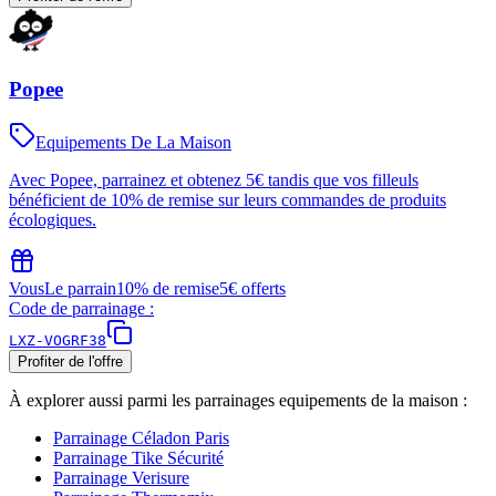
Popee
Equipements De La Maison
Avec Popee, parrainez et obtenez 5€ tandis que vos filleuls
bénéficient de 10% de remise sur leurs commandes de produits
écologiques.
Vous
Le parrain
10% de remise
5€ offerts
Code de parrainage :
LXZ-VOGRF38
Profiter de l'offre
À explorer aussi parmi les parrainages
equipements de la maison
:
Parrainage
Céladon Paris
Parrainage
Tike Sécurité
Parrainage
Verisure