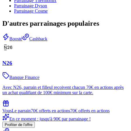
Parrainage
Thermomix
Parrainage
Dyson
Parrainage
Cosme
D'autres parrainages populaires
Boosté
Cashback
N26
Banque Finance
Avec N26, parrain et filleul reçoivent chacun 70€ en actions après
un achat qualifiant de 100€ minimum sur la carte.
Vous
Le parrain
70€ offerts en actions
70€ offerts en actions
En ce moment : jusqu'à 90€ par parrainage !
Profiter de l'offre