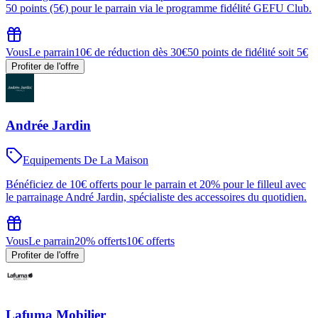
50 points (5€) pour le parrain via le programme fidélité GEFU Club.
Vous
Le parrain
10€ de réduction dès 30€
50 points de fidélité soit 5€
Profiter de l'offre
Andrée Jardin
Equipements De La Maison
Bénéficiez de 10€ offerts pour le parrain et 20% pour le filleul avec
le parrainage André Jardin, spécialiste des accessoires du quotidien.
Vous
Le parrain
20% offerts
10€ offerts
Profiter de l'offre
Lafuma Mobilier