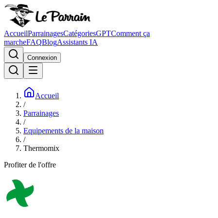
Accueil
Parrainages
Catégories
GPT
Comment ça
marche
FAQ
Blog
Assistants IA
Connexion
Accueil
/
Parrainages
/
Equipements de la maison
/
Thermomix
Profiter de l'offre