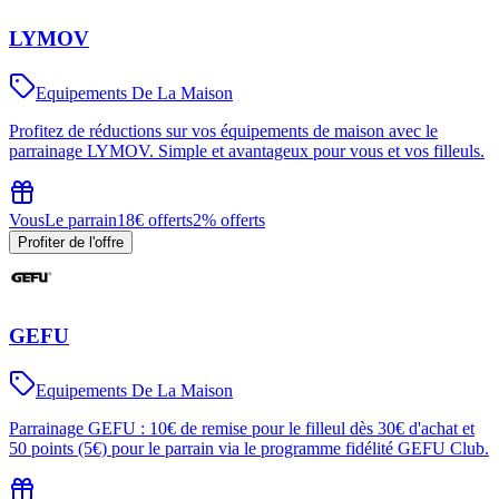
LYMOV
Equipements De La Maison
Profitez de réductions sur vos équipements de maison avec le
parrainage LYMOV. Simple et avantageux pour vous et vos filleuls.
Vous
Le parrain
18€ offerts
2% offerts
Profiter de l'offre
GEFU
Equipements De La Maison
Parrainage GEFU : 10€ de remise pour le filleul dès 30€ d'achat et
50 points (5€) pour le parrain via le programme fidélité GEFU Club.