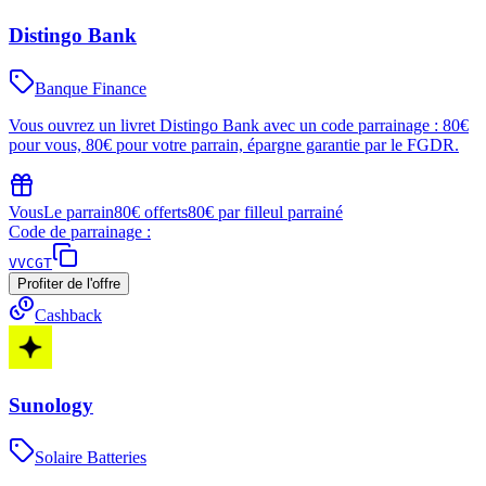
Distingo Bank
Banque Finance
Vous ouvrez un livret Distingo Bank avec un code parrainage : 80€
pour vous, 80€ pour votre parrain, épargne garantie par le FGDR.
Vous
Le parrain
80€ offerts
80€ par filleul parrainé
Code de parrainage :
VVCGT
Profiter de l'offre
Cashback
Sunology
Solaire Batteries