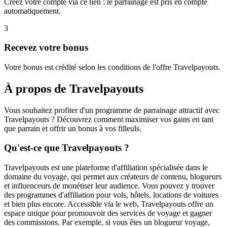
Créez votre compte via ce lien : le parrainage est pris en compte
automatiquement.
3
Recevez votre bonus
Votre bonus est crédité selon les conditions de l'offre Travelpayouts.
À propos de
Travelpayouts
Vous souhaitez profiter d'un programme de parrainage attractif avec
Travelpayouts ? Découvrez comment maximiser vos gains en tant
que parrain et offrir un bonus à vos filleuls.
Qu'est-ce que Travelpayouts ?
Travelpayouts est une plateforme d'affiliation spécialisée dans le
domaine du voyage, qui permet aux créateurs de contenu, blogueurs
et influenceurs de monétiser leur audience. Vous pouvez y trouver
des programmes d'affiliation pour vols, hôtels, locations de voitures
et bien plus encore. Accessible via le web, Travelpayouts offre un
espace unique pour promouvoir des services de voyage et gagner
des commissions. Par exemple, si vous êtes un blogueur voyage,