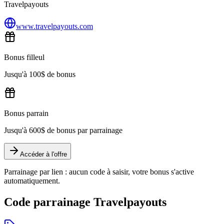
Travelpayouts
www.travelpayouts.com
Bonus filleul
Jusqu'à 100$ de bonus
Bonus parrain
Jusqu'à 600$ de bonus par parrainage
Accéder à l'offre
Parrainage par lien : aucun code à saisir, votre bonus s'active
automatiquement.
Code parrainage Travelpayouts