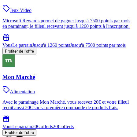
Jeux Video
Microsoft Rewards permet de gagner jusqu'à 7500 points par mois
en parrainant, le filleul recevant jusqu'à 1260 points à l'inscription.
Vous
Le parrain
Jusqu'à 1260 points
Jusqu'à 7500 points par mois
Profiter de l'offre
Mon Marché
Alimentation
Avec le parrainage Mon Marché, vous recevez 20€ et votre filleul
reçoit aussi 20€ sur sa première commande de produits frais.
Vous
Le parrain
20€ offerts
20€ offerts
Profiter de l'offre