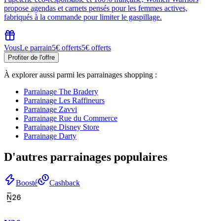
propose agendas et carnets pensés pour les femmes actives,
fabriqués à la commande pour limiter le gaspillage.
Vous
Le parrain
5€ offerts
5€ offerts
Profiter de l'offre
À explorer aussi parmi les parrainages
shopping
:
Parrainage
The Bradery
Parrainage
Les Raffineurs
Parrainage
Zavvi
Parrainage
Rue du Commerce
Parrainage
Disney Store
Parrainage
Darty
D'autres parrainages populaires
Boosté
Cashback