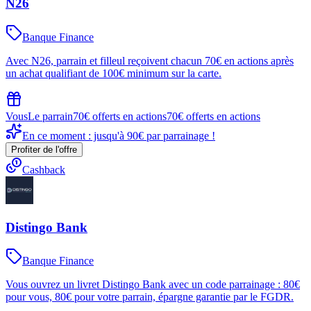
N26
Banque Finance
Avec N26, parrain et filleul reçoivent chacun 70€ en actions après
un achat qualifiant de 100€ minimum sur la carte.
Vous
Le parrain
70€ offerts en actions
70€ offerts en actions
En ce moment : jusqu'à 90€ par parrainage !
Profiter de l'offre
Cashback
Distingo Bank
Banque Finance
Vous ouvrez un livret Distingo Bank avec un code parrainage : 80€
pour vous, 80€ pour votre parrain, épargne garantie par le FGDR.