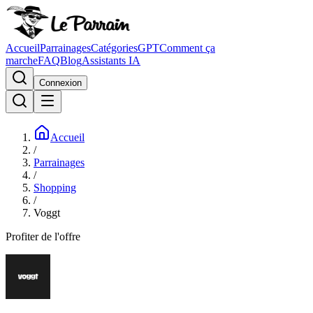
Accueil
Parrainages
Catégories
GPT
Comment ça
marche
FAQ
Blog
Assistants IA
Connexion
Accueil
/
Parrainages
/
Shopping
/
Voggt
Profiter de l'offre