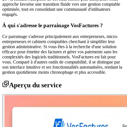
approche favorise une transition fluide vers une gestion comptable
optimisée, tout en consolidant une communauté d'utilisateurs
engagés.
À qui s'adresse le parrainage VosFactures ?
Ce parrainage s'adresse principalement aux entrepreneurs, micro-
entrepreneurs et cabinets comptables cherchant à simplifier leur
gestion administrative. Si vous êtes à la recherche d'une solution
efficace pour émettre des factures et gérer vos paiements sans les
complexités des logiciels traditionnels, VosFactures est fait pour
vous. Comparé à d'autres outils de comptabilité, il se distingue par
son interface intuitive et ses fonctionnalités automatisées, rendant la
gestion quotidienne moins chronophage et plus accessible.
Aperçu du service