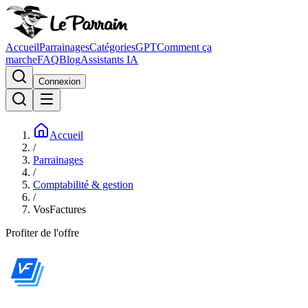
Accueil
Parrainages
Catégories
GPT
Comment ça
marche
FAQ
Blog
Assistants IA
Connexion
Accueil
/
Parrainages
/
Comptabilité & gestion
/
VosFactures
Profiter de l'offre