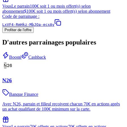
Vous
Le parrain
100€ soit 1 ou mois offert(s) selon
abonnement$
100€ soit 1 ou mois offert(s) selon abonnement
Code de parrainage :
LxVF4-RmHkz-MbJOa-ecxAy
Profiter de l'offre
D'autres parrainages populaires
Boosté
Cashback
N26
Banque Finance
Avec N26, parrain et filleul reçoivent chacun 70€ en actions après
un achat qualifiant de 100€ minimum sur la carte.
Vous
Le parrain
70€ offerts en actions
70€ offerts en actions