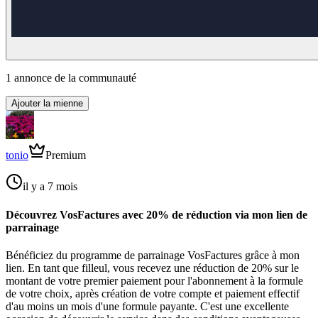
1
annonce
de la communauté
Ajouter la mienne
tonio
Premium
il y a 7 mois
Découvrez VosFactures avec 20% de réduction via mon lien de
parrainage
Bénéficiez du programme de parrainage VosFactures grâce à mon
lien. En tant que filleul, vous recevez une réduction de 20% sur le
montant de votre premier paiement pour l'abonnement à la formule
de votre choix, après création de votre compte et paiement effectif
d'au moins un mois d'une formule payante. C'est une excellente