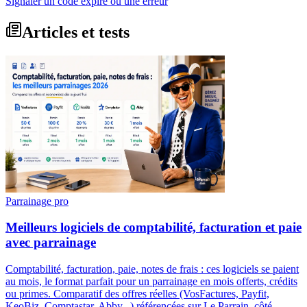
Signaler un code expiré ou une erreur
Articles et tests
Parrainage pro
Meilleurs logiciels de comptabilité, facturation et paie
avec parrainage
Comptabilité, facturation, paie, notes de frais : ces logiciels se paient
au mois, le format parfait pour un parrainage en mois offerts, crédits
ou primes. Comparatif des offres réelles (VosFactures, Payfit,
KeoBiz, Comptastar, Abby...) référencées sur Le Parrain, côté