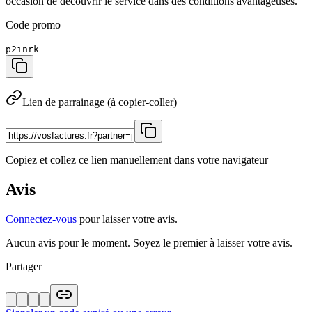
occasion de découvrir le service dans des conditions avantageuses.
Code promo
p2inrk
Lien de parrainage (à copier-coller)
Copiez et collez ce lien manuellement dans votre navigateur
Avis
Connectez-vous
pour laisser votre avis.
Aucun avis pour le moment. Soyez le premier à laisser votre avis.
Partager