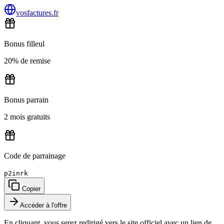
vosfactures.fr
Bonus filleul
20% de remise
Bonus parrain
2 mois gratuits
Code de parrainage
p2inrk
Copier
Accéder à l'offre
En cliquant, vous serez redirigé vers le site officiel avec un lien de